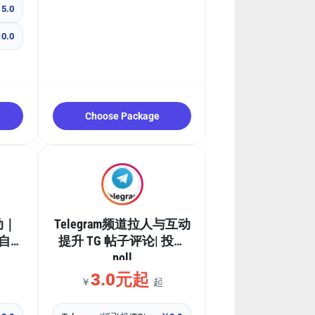
5.0
0.0
Choose Package
动｜
Telegram频道拉人与互动
k自动
提升 TG 帖子评论| 投票
poll
3.0元起
￥
起