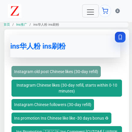
当前语言：E
首页
Ins推广
ins华人粉 ins刷粉
ins华人粉 ins刷粉
Instagram old post Chinese likes (30-day refill)
Instagram Chinese likes (30-day refill, starts within 0-10
minutes)
Instagram Chinese followers (30-day refill)
Ins promotion Ins Chinese like like -30 days bonus ♻️
Ins Promotion 🇯🇵🇨🇳 Ins Comment [CUTOM] [JAPAN