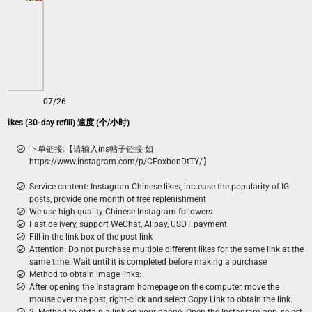
07/26
e likes (30-day refill) 速度 (个/小时)
下单链接:【请输入ins帖子链接 如
https://www.instagram.com/p/CEoxbonDtTY/】
Service content: Instagram Chinese likes, increase the popularity of IG
posts, provide one month of free replenishment
We use high-quality Chinese Instagram followers
Fast delivery, support WeChat, Alipay, USDT payment
Fill in the link box of the post link
Attention: Do not purchase multiple different likes for the same link at the
same time. Wait until it is completed before making a purchase
Method to obtain image links:
After opening the Instagram homepage on the computer, move the
mouse over the post, right-click and select Copy Link to obtain the link.