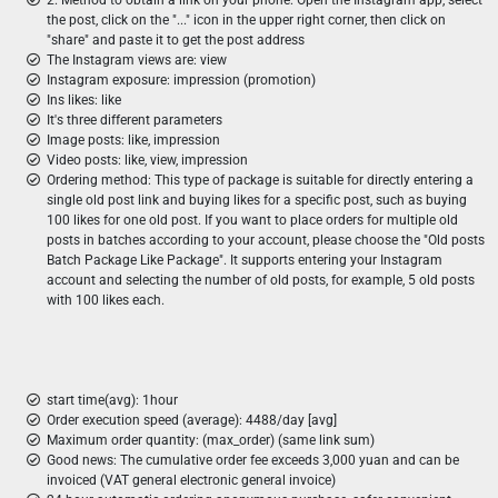
2. Method to obtain a link on your phone: Open the Instagram app, select
the post, click on the "..." icon in the upper right corner, then click on
"share" and paste it to get the post address
The Instagram views are: view
Instagram exposure: impression (promotion)
Ins likes: like
It's three different parameters
Image posts: like, impression
Video posts: like, view, impression
Ordering method: This type of package is suitable for directly entering a
single old post link and buying likes for a specific post, such as buying
100 likes for one old post. If you want to place orders for multiple old
posts in batches according to your account, please choose the "Old posts
Batch Package Like Package". It supports entering your Instagram
account and selecting the number of old posts, for example, 5 old posts
with 100 likes each.
start time(avg): 1hour
Order execution speed (average): 4488/day [avg]
Maximum order quantity: (max_order) (same link sum)
Good news: The cumulative order fee exceeds 3,000 yuan and can be
invoiced (VAT general electronic general invoice)