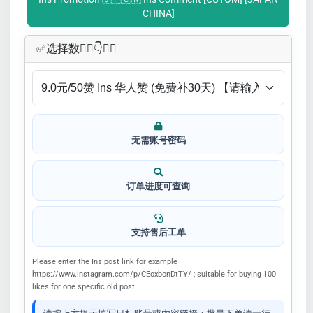
CHINA]
✅​选择数👇🏻​​👇👇🏻​​
无需账号密码
订单进度可查询
支持售后工单
Please enter the Ins post link for example
https://www.instagram.com/p/CEoxbonDtTY/ ; suitable for buying 100
likes for one specific old post