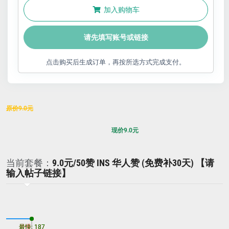
加入购物车
请先填写账号或链接
点击购买后生成订单，再按所选方式完成支付。
原价
9.0
元
现价
9.0
元
当前套餐：
9.0元/50赞 INS 华人赞 (免费补30天) 【请
输入帖子链接】
最慢: 187
最快: 187