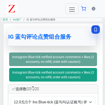
当前语言：E
首页
Ins推广
IG 蓝勾评论点赞组合服务
IG 蓝勾评论点赞组合服务
Instagram Blue-tick verified account comments + likes (2
accounts, no refill, order with caution)
Instagram Blue-tick verified account comments + likes (3
accounts, no refill, order with caution)
✅​选择数👇🏻​​👇👇🏻​​