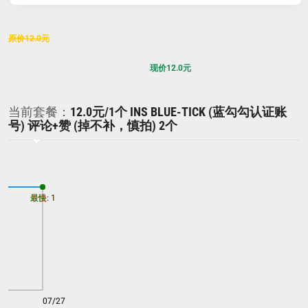
原价
12.0
元
现价
12.0
元
当前套餐：
12.0元/1个 INS BLUE-TICK (蓝勾勾认证账
号) 评论+赞 (掉不补，慎拍) 2个
最慢: 1
最快: 1
07/27