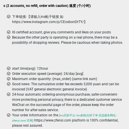
ikes (2 accounts, no refill, order with caution) 速度 (个/小时)
下单链接:【请输入ins帖子链接 如
https://www.instagram.com/p/CEoxbonDtTY/】
IG certified account, give you comments and likes on your posts
Because the other party is operating on a real phone, there may be a
possibility of dropping reviews. Please be cautious when taking photos.
start time(avg): 12hour
Order execution speed (average): 24/day [avg]
Maximum order quantity: (max_order) (same link sum)
Good news: The cumulative order fee exceeds 3,000 yuan and can be
invoiced (VAT general electronic general invoice)
24-hour automatic ordering-anonymous purchase, safer-convenient-
more protecting personal privacy, there is a dedicated customer service
WeChat on the successful page of the order, please keep the order
number for after-sales service.
Your order information on the
[ins买粉平台 | ins刷粉自助下单 优选服务网站 -
https://www.zfensi.com platform is 100% confidential,
zfensi.com 官网]
please rest assured.