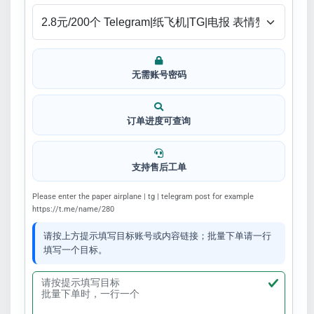
无需账号密码
订单进度可查询
支持售后工单
Please enter the paper airplane | tg | telegram post for example
https://t.me/name/280
请按上方提示填写目标账号或内容链接；批量下单请一行
填写一个目标。