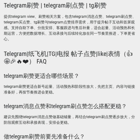
Telegram刷赞 | telegram刷点赞 | tg刷赞
提供telegram view、刷赞相关方案，包含telegram消息点赞、telegram刷点赞、
telegram买点赞、tg刷赞与telegram点赞排序需求，用于提升帖子互动和首屏观
感。支持自助下单、分批安排、客服跟进与售后补量，适合起量、活动预热和长
期运营，方便把数据增长、互动承接与后续转化放在同一节奏里推进，下单更省
心。
Telegram|纸飞机|TG|电报 帖子点赞|like|表情（👍
🤩🎉🔥❤️） FAQ
telegram刷赞更适合哪些场景？
telegram刷赞更适合新号起量、活动预热和阶段性放大，先把主页、内容与链接
准备好，再按节奏推进会更稳。
telegram消息点赞和telegram刷点赞怎么搭配更稳？
建议先围绕telegram消息点赞做基础铺量，再结合telegram刷点赞逐步放大，分
阶段观察互动和承接表现，安排会更稳。
做telegram刷赞前要先准备什么？