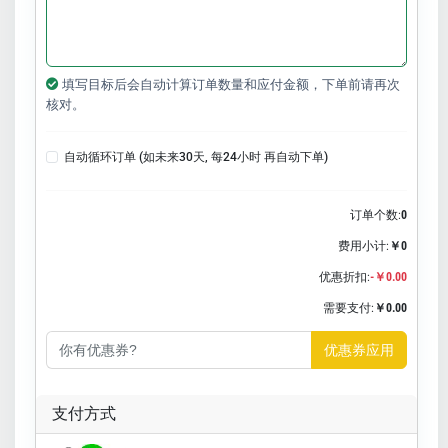
填写目标后会自动计算订单数量和应付金额，下单前请再次
核对。
自动循环订单 (如未来30天, 每24小时 再自动下单)
订单个数:
0
费用小计:
￥0
优惠折扣:
-￥0.00
需要支付:
￥0.00
优惠券应用
支付方式