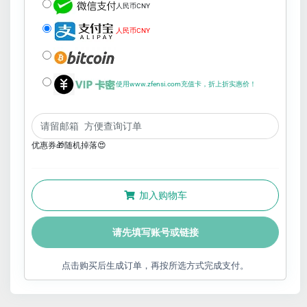
人民币CNY
人民币CNY
使用www.zfensi.com充值卡，折上折实惠价！
优惠券🎁随机掉落😍
加入购物车
请先填写账号或链接
点击购买后生成订单，再按所选方式完成支付。