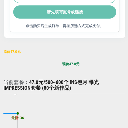
请先填写账号或链接
点击购买后生成订单，再按所选方式完成支付。
原价
47.0
元
现价
47.0
元
当前套餐：
47.0元/500~600个 INS包月 曝光
IMPRESSION套餐 (80个新作品)
最慢: 36
最快: 36