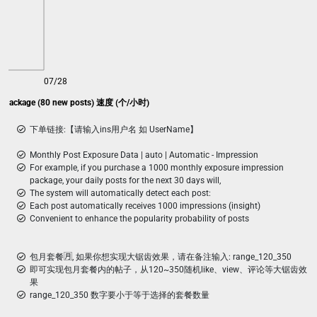
07/28
ns package (80 new posts) 速度 (个/小时)
下单链接:【请输入ins用户名 如 UserName】
Monthly Post Exposure Data | auto | Automatic - Impression
For example, if you purchase a 1000 monthly exposure impression
package, your daily posts for the next 30 days will,
The system will automatically detect each post:
Each post automatically receives 1000 impressions (insight)
Convenient to enhance the popularity probability of posts
包月套餐🈷️, 如果你想实现大锯齿效果，请在备注输入: range_120_350
即可实现包月套餐内的帖子，从120~350随机like、view、评论等大锯齿效
果
range_120_350 数字要小于等于选择的套餐数量