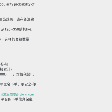
pularity probability of
现大锯齿效果，请在备注输
20~350随机like、
要小于等于选择的套餐数量
[参考]
链接累计)
,000元 可开增值税普电
💚 匿名下单，更安全-便
优选服务网站 - zfensi.com
i.com 平台的下单信息保密,