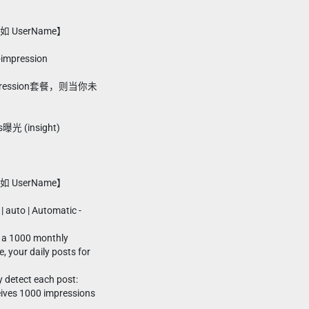
 UserName】
pression
pression套餐，则当你未
光 (insight)
 UserName】
 auto | Automatic -
e a 1000 monthly
 your daily posts for
y detect each post:
eives 1000 impressions