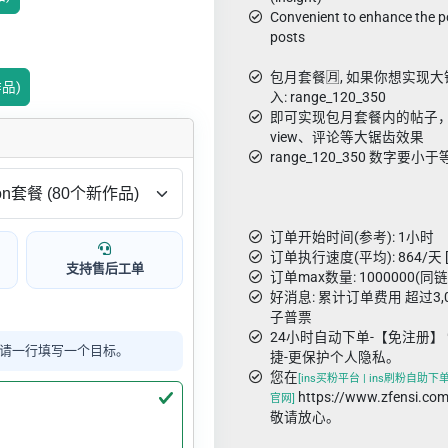
Convenient to enhance the po
posts
包月套餐🈷️, 如果你想实
作品)
入: range_120_350
即可实现包月套餐内的帖子，从1
view、评论等大锯齿效果
range_120_350 数字
订单开始时间(参考): 1小时
订单执行速度(平均): 864/天 
支持售后工单
订单max数量: 1000000(同
好消息: 累计订单费用 超过3
子普票
24小时自动下单-【免注册】 
请一行填写一个目标。
捷-更保护个人隐私。
您在
[ins买粉平台 | ins刷粉自助下单 
https://www.zfens
官网]
敬请放心。