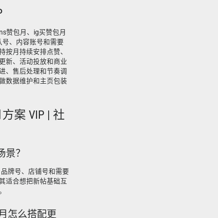
P
ins赞包月、ig买赞包月
团队号、内容账号和需要
持按月持续安排点赞、
更新、活动投放和商业
进、售后处理和节奏调
做数据维护和主页包装
方案 VIP | 社
场景？
、品牌号、店铺号和需要
其适合想把新帖基础互
。
赞包月怎么搭配更