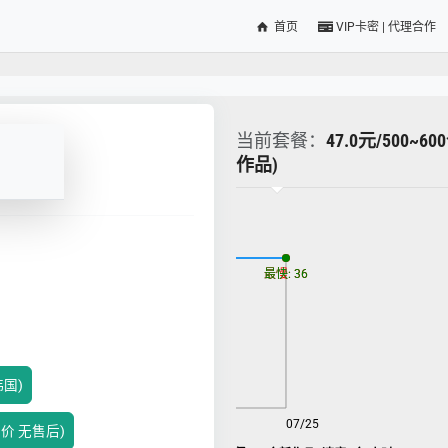
首页
VIP卡密 | 代理合作
当前套餐：
47.0元/500~6
作品)
更新时间: 2026-08-07
最慢: 36
最快: 36
韩国)
08/07
07/25
特价 无售后)