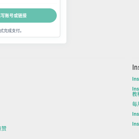
填写账号或链接
式完成支付。
I
I
I
教
每
I
I
m点赞