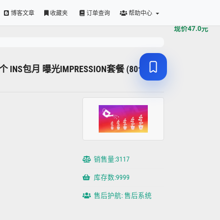
原价
47.0
元
博客文章
收藏夹
订单查询
帮助中心
现价
47.0
元
00个 INS包月 曝光IMPRESSION套餐 (80个新
销售量:3117
库存数:9999
售后护航: 售后系统