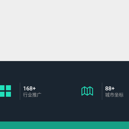
168+
88+
行业推广
城市坐标