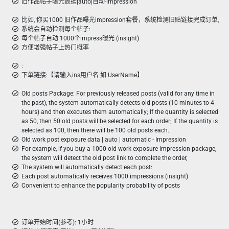
旧作品帖子曝光数据|auto|自动-impression
比如, 你买1000 旧作品曝光impression套餐，系统检测旧贴链接完成订单,
系统会自动检测每个帖子:
每个帖子自动 1000个impress曝光 (insight)
方便增强帖子上热门概率
:
下单链接:【请输入ins用户名 如 UserName】
Old posts Package: For previously released posts (valid for any time in
the past), the system automatically detects old posts (10 minutes to 4
hours) and then executes them automatically; If the quantity is selected
as 50, then 50 old posts will be selected for each order; If the quantity is
selected as 100, then there will be 100 old posts each..
Old work post exposure data | auto | automatic - Impression
For example, if you buy a 1000 old work exposure impression package,
the system will detect the old post link to complete the order,
The system will automatically detect each post:
Each post automatically receives 1000 impressions (insight)
Convenient to enhance the popularity probability of posts
订单开始时间(参考): 1小时