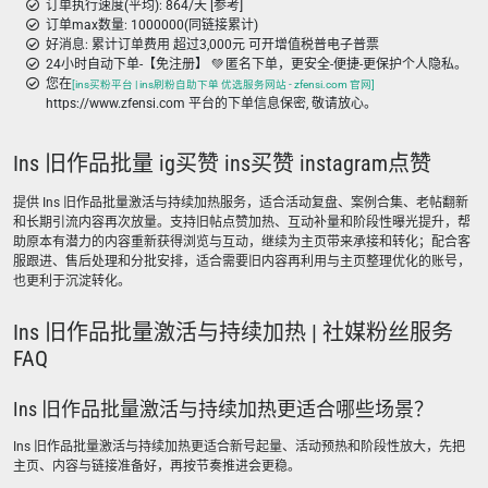
订单执行速度(平均): 864/天 [参考]
订单max数量: 1000000(同链接累计)
好消息: 累计订单费用 超过3,000元 可开增值税普电子普票
24小时自动下单-【免注册】 💚 匿名下单，更安全-便捷-更保护个人隐私。
您在
[ins买粉平台 | ins刷粉自助下单 优选服务网站 - zfensi.com 官网]
https://www.zfensi.com 平台的下单信息保密, 敬请放心。
Ins 旧作品批量 ig买赞 ins买赞 instagram点赞
提供 Ins 旧作品批量激活与持续加热服务，适合活动复盘、案例合集、老帖翻新
和长期引流内容再次放量。支持旧帖点赞加热、互动补量和阶段性曝光提升，帮
助原本有潜力的内容重新获得浏览与互动，继续为主页带来承接和转化；配合客
服跟进、售后处理和分批安排，适合需要旧内容再利用与主页整理优化的账号，
也更利于沉淀转化。
Ins 旧作品批量激活与持续加热 | 社媒粉丝服务
FAQ
Ins 旧作品批量激活与持续加热更适合哪些场景？
Ins 旧作品批量激活与持续加热更适合新号起量、活动预热和阶段性放大，先把
主页、内容与链接准备好，再按节奏推进会更稳。