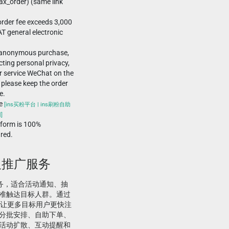
x_order) (same link
rder fee exceeds 3,000
T general electronic
-anonymous purchase,
ting personal privacy,
r service WeChat on the
 please keep the order
e.
he
[ins买粉平台 | ins刷粉自助
]
tform is 100%
ured.
向提及推广服务
推广服务，适合活动通知、抽
准触达目标人群。通过
，让更多目标用户更快注
分批安排、自助下单、
活动扩散、互动提醒和