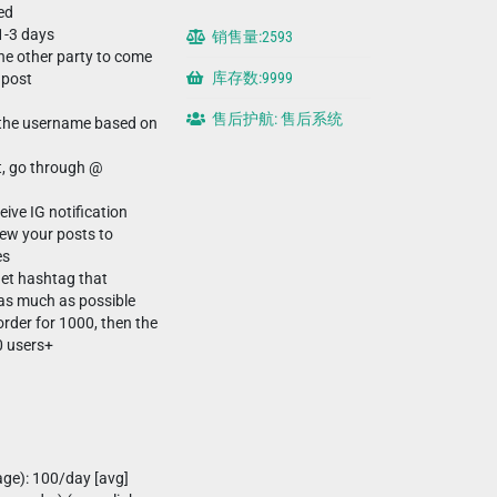
ed
1-3 days
销售量:2593
the other party to come
库存数:9999
 post
售后护航: 售后系统
s the username based on
t, go through @
eive IG notification
iew your posts to
es
rget hashtag that
 as much as possible
order for 1000, then the
0 users+
age): 100/day [avg]