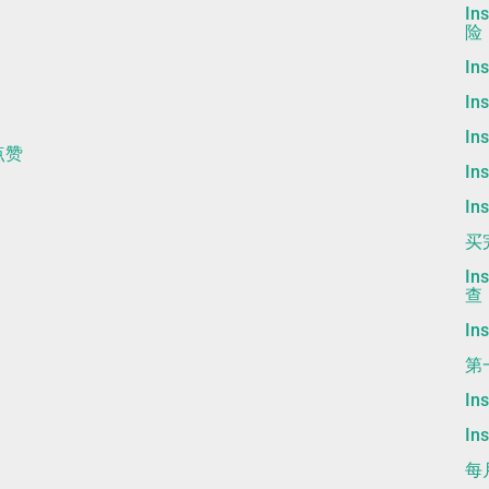
I
险
I
I
I
m点赞
I
I
买
I
查
I
第
I
I
每