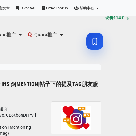
原价
114.0
元
客文章
Favorites
Order Lookup
帮助中心
现价
114.0
元
tube推广
Quora推广
00个 INS @|MENTION|帖子下的提及TAG朋友服
接 如
m/p/CEoxbonDtTY/】
tion | Mentioning
htag)