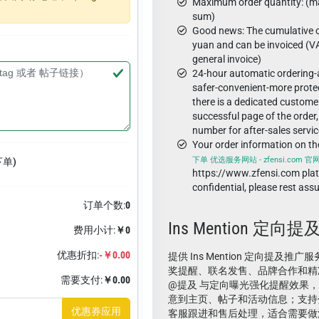
Maximum order quantity: (ma
sum)
Good news: The cumulative o
yuan and can be invoiced (VA
general invoice)
24-hour automatic ordering
safer-convenient-more protec
there is a dedicated custome
successful page of the order,
number for after-sales servic
Your order information on t
下单 优选服务网站 - zfensi.com 官网
下单)
https://www.zfensi.com pla
confidential, please rest ass
订单个数:
0
Ins Mention 定
费用小计:
￥0
优惠折扣:
-￥0.00
提供 Ins Mention 定向提及
奖提醒、联名发售、品牌合作和精
需要支付:
￥0.00
@提及 与定向曝光强化提醒效果
意到主页、帖子和活动信息；支持
优惠券应用
客服跟进和售后处理，适合需要做