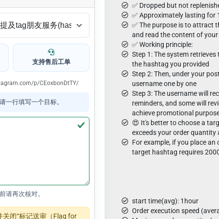
✅ Dropped but not replenish
✅ Approximately lasting for 
✅ The purpose is to attract 
and read the content of your
✅ Working principle:
Step 1: The system retrieve
支持售后工单
the hashtag you provided
Step 2: Then, under your pos
.instagram.com/p/CEoxbonDtTY/
username one by one
Step 3: The username will rec
请一行填写一个目标。
reminders, and some will rev
achieve promotional purpos
😍 It's better to choose a ta
exceeds your order quantity
For example, if you place an 
target hashtag requires 200
前请再次核对。
start time(avg): 1hour
Order execution speed (aver
“标记送审（Flag for