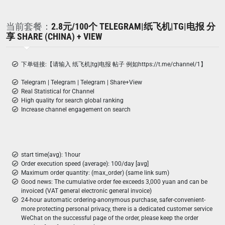
当前套餐：
2.8元/100个 TELEGRAM|纸飞机|TG|电报 分
享 SHARE (CHINA) + VIEW
下单链接:【请输入 纸飞机|tg|电报 帖子 例如https://t.me/channel/1】
Telegram | Telegram | Telegram | Share+View
Real Statistical for Channel
High quality for search global ranking
Increase channel engagement on search
start time(avg): 1hour
Order execution speed (average): 100/day [avg]
Maximum order quantity: (max_order) (same link sum)
Good news: The cumulative order fee exceeds 3,000 yuan and can be
invoiced (VAT general electronic general invoice)
24-hour automatic ordering-anonymous purchase, safer-convenient-
more protecting personal privacy, there is a dedicated customer service
WeChat on the successful page of the order, please keep the order