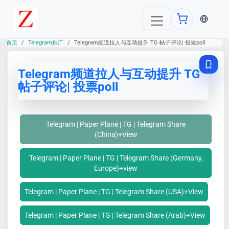
当前语言：E
首页
Telegram推广
Telegram频道拉人与互动提升 TG 帖子评论| 投票poll
Telegram频道拉人与互动提升 TG
帖子评论| 投票poll
Telegram | Paper Plane | TG | Telegram Share
(China)+View
Telegram | Paper Plane | TG | Telegram Share (Germany,
Europe)+view
Telegram | Paper Plane | TG | Telegram Share (USA)+View
Telegram | Paper Plane | TG | Telegram Share (Arab)+View