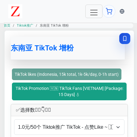
当前语言：E
首页
Tiktok推广
东南亚 TikTok 增粉
东南亚 TikTok 增粉
TikTok likes (Indonesia, 15k total, 1k-5k/day, 0-1h start)
TikTok Promotion 🇻🇳 TikTok Fans [VIETNAM] [Package:
15 Days] 💧
✅​选择数👇🏻​​👇👇🏻​​