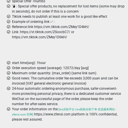
Special Offer Thumbs
💣 ︎: Special offer products, no replacement for lost items (some may drop
in seconds), do not order if this is a concern
Tiktok needs to publish at least one work for a good like effect
Example of ordering link ✅ :
Reference link https://vm.tiktok.com/ZMey1D4kH/
Link: https://vt.tiktok.com/ZSoocbC7/ or
https://vm.tiktok.com/ZMey1D6kH/
start time(avg): 1hour
Order execution speed (average): 12072/day [avg]
Maximum order quantity: (max_order) (same link sum)
Good news: The cumulative order fee exceeds 3,000 yuan and can be
invoiced (VAT general electronic general invoice)
24-hour automatic ordering-anonymous purchase, safer-convenient-
more protecting personal privacy, there is a dedicated customer service
WeChat on the successful page of the order, please keep the order
number for after-sales service.
Your order information on the
[ins买粉平台 | ins刷粉自助下单 优选服务网站 -
https://www.zfensi.com platform is 100% confidential,
zfensi.com 官网]
please rest assured.