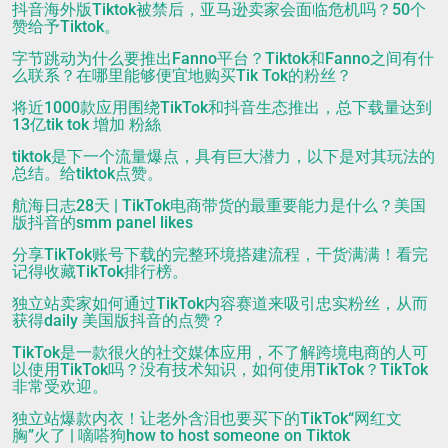
抖音海外版Tiktok被禁后，亚马逊卖家会面临危机吗？50个
赞给予Tiktok。
字节跳动为什么要推出Fanno平台？Tiktok和Fanno之间有什
么联系？在哪里能够便宜地购买Tik Tok的粉丝？
将近1000款应用围绕TikTok和抖音生态推出，总下载量达到
13亿tik tok 增加 粉絲
tiktok是下一个流量爆点，具有巨大潜力，以下是对其玩法的
总结。给tiktok点赞。
航海日志28天 | TikTok电商带货的最重要能力是什么？美国
版抖音的smm panel likes
分享TikTok账号下载的完整环境搭建流程，干货满满！看完
记得收藏TikTok排行榜。
独立站卖家如何通过TikTok内容赛道来吸引忠实粉丝，从而
获得daily 美国版抖音的点赞？
TikTok是一款很火的社交媒体应用，不了解跨境电商的人可
以使用TikTok吗？没有技术知识，如何使用TikTok？TikTok
非常受欢迎。
独立站爆款内衣！让老外含泪也要买下的TikTok“网红文
胸”火了 | 嘀嗒狗how to host someone on Tiktok