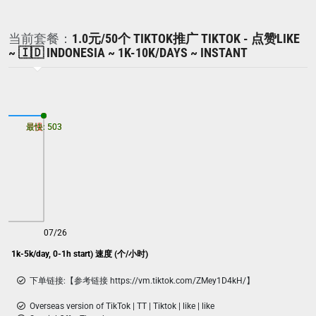
当前套餐：
1.0元/50个 TIKTOK推广 TIKTOK - 点赞LIKE
~ 🇮🇩 INDONESIA ~ 1K-10K/DAYS ~ INSTANT
最慢: 503
最快: 503
07/26
otal, 1k-5k/day, 0-1h start) 速度 (个/小时)
下单链接:【参考链接 https://vm.tiktok.com/ZMey1D4kH/】
Overseas version of TikTok | TT | Tiktok | like | like