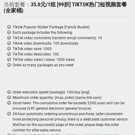
当前套餐：
35.0元/1组 [99折] TIKTOK热门短视频套餐
(全家桶)
Tiktok Popular Sticker Package (Family Bucket)
Each package includes the following:
TikTok video comments (random emoji comments): 10
Tiktok video downloads: 100 downloads
TikTok video save: 1000
TikTok video likes/Likes: 100
TikTok video views | views: 1000 views
Order as many packages as you need
Order execution speed (average): 100/day [avg]
Maximum order quantity: (max_order) (same link sum)
Good news: The cumulative order fee exceeds 3,000 yuan and can be
invoiced (VAT general electronic general invoice)
24-hour automatic ordering-anonymous purchase, safer-convenient-
more protecting personal privacy, there is a dedicated customer service
WeChat on the successful page of the order, please keep the order
number for after-sales service.