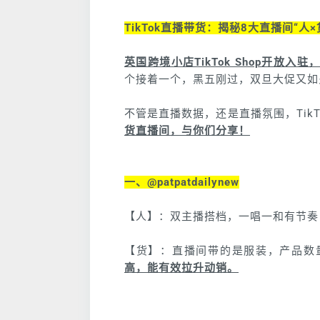
TikTok直播带货：揭秘8大直播间“人
英国跨境小店TikTok Shop开放
个接着一个，黑五刚过，双旦大促又如
不管是直播数据，还是直播氛围，Tik
货直播间，与你们分享！
一、@patpatdailynew
【人】：双主播搭档，一唱一和有节奏
【货】：直播间带的是服装，产品数
高，能有效拉升动销。