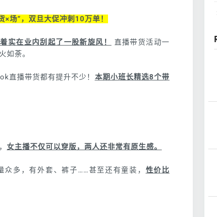
×货×场”，双旦大促冲刺10万单！
入驻，着实在业内刮起了一股新旋风！
直播带货活动一
火如荼。
Tok直播带货都有提升不少！
本期小班长精选8个带
，
女主播不仅可以穿版，两人还非常有原生感。
量众多，有外套、裤子……甚至还有童装，
性价比