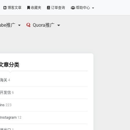
博客文章
收藏夹
订单查询
帮助中心
tube推广
Quora推广
文章分类
海关
4
开发信
6
ins
223
Instagram
12
进出口