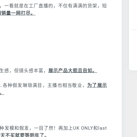
，一看就是在工厂直播的，不仅有满满的货架，短
端销量一网打尽。
生感，但镜头感丰富，
展示产品大胆且自如。
…各种假发琳琅满目，主播也相当敬业，
为了展示
。
模和假发，一目了然！再加上UK ONLY和last
今天不买就要等明年了。