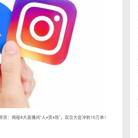
TikTok直播带货：揭秘8大直播间“人×货×场”，双旦大促冲刺10万单！