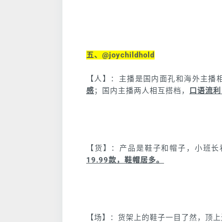
五、@joychildhold
【人】：主播是国内面孔和海外主播
感
；国内主播两人相互搭档，
口语流利
【货】：产品是鞋子和帽子，小班长
19.99款，鞋帽居多。
【场】：货架上的鞋子一目了然，顶上还