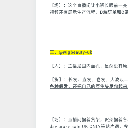
【场】：这个直播间让小班长眼前一亮
视频还有展示生产流程，
B端订单和C
三、@wigbeauty-uk
【人】：主播是国内面孔，虽然没有原
【货】：长发、直发、卷发、大波浪…
各种假发，还把自己的原生头发包起来
【场】：直播间摆着货架，货架摆着各种发
day crazy sale UK ONLY等贴片词，