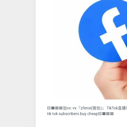
🟨🟧🟩🟦加vx: vx『zfensi(微信)』 
tik tok subscribers buy cheap🟨🟧🟩🟦