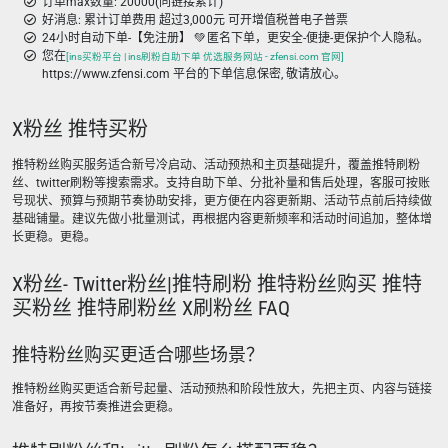
订单max数量: 20000(同链接累计)
好消息: 累计订单费用 超过3,000元 可开增值税普电子普票
24小时自动下单-【免注册】 💚 匿名下单，更安全-便捷-更保护个人隐私。
您在
[ins买粉平台 | ins刷粉自助下单 优选服务网站 - zfensi.com 官网]
https://www.zfensi.com 平台的下单信息保密, 敬请放心。
X粉丝 推特买粉
推特粉丝购买服务适合新号冷启动、活动预热和主页基础提升，覆盖推特刷粉
丝、twitter刷粉等搜索需求。支持自助下单、分批补量和售后处理，客服可按账
号现状、预算与预期节奏协助安排，更方便在内容更新期、活动节点前后持续做
基础铺量。建议先做小批量测试，再根据内容更新频率和活动时间追加，整体增
长更稳。更稳。
X粉丝- Twitter粉丝|推特刷粉 推特粉丝购买 推特
买粉丝 推特刷粉丝 X刷粉丝 FAQ
推特粉丝购买更适合哪些场景？
推特粉丝购买更适合新号起量、活动预热和阶段性放大，先把主页、内容与链接
准备好，再按节奏推进会更稳。