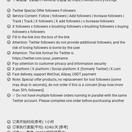
下单链接:【请输入Twitter账号链接 如 https://twitter.com/y9269g】
Twitter Special Offer followers Followers
Service Content: Follow | followers | Add followers | Increase followers |
Track | Track | X followers | X add followers | x Increase followers
X followers x followers x brushing followers x brushing followers x buying
followers x followers
Fill in the link into the box of the link
Attention: Twitter followers do not provide additional followers, and the
risk of losing followers is borne by the user.
Attention: The link format for Twitter is
https://twitter.com/your_username
Pay attention to customer privacy and information security
X platform | X platform | Social platform X (formerly Twitter) | X.com
Fast delivery, support WeChat, Alipay, USDT payment
Note: Special offer products, no replacement for lost followers (some
may drop in seconds), do not order if this is a concern [may lose more
than 50% followers]
✅ Do not have multiple follower orders running in parallel with the same
Twitter account. Please complete one order before purchasing another
订单开始时间(参考): 1小时
订单执行速度(平均): 6240/天 [参考]