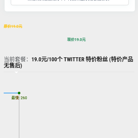
原价
19.0
元
现价
19.0
元
当前套餐：
19.0元/100个 TWITTER 特价粉丝 (特价产品
无售后)
最慢: 260
最快: 260