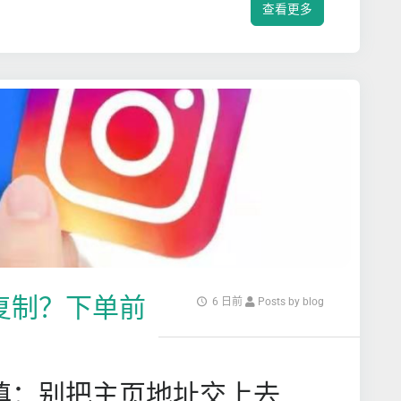
查看更多
么复制？下单前
6 日前
Posts by blog
么填：别把主页地址交上去