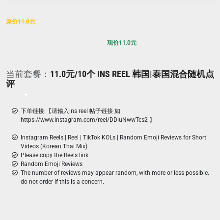
原价
11.0
元
现价
11.0
元
当前套餐：
11.0元/10个 INS REEL 韩国|泰国混合随机点
评
下单链接:【请输入ins reel 帖子链接 如
https://www.instagram.com/reel/DDluNwwTcs2 】
Instagram Reels | Reel | TikTok KOLs | Random Emoji Reviews for Short
Videos (Korean Thai Mix)
Please copy the Reels link
Random Emoji Reviews
The number of reviews may appear random, with more or less possible.
do not order if this is a concern.