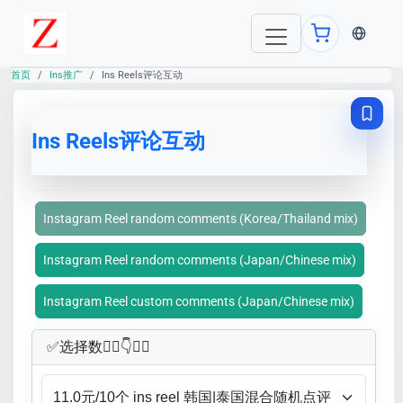
当前语言：E
首页
Ins推广
Ins Reels评论互动
Ins Reels评论互动
Instagram Reel random comments (Korea/Thailand mix)
Instagram Reel random comments (Japan/Chinese mix)
Instagram Reel custom comments (Japan/Chinese mix)
✅​选择数👇🏻​​👇👇🏻​​