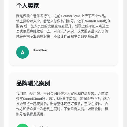
个人卖家
我是做独立音乐发行的，之前 SoundCloud 上传了不少作品，
但主页粉丝太少，看起来总像临时账号。做了 SoundCloud粉丝
购买 后，艺人页面的完整度明显提升，新歌上线时别人点进主
页也更愿意继续听下去。对音乐人来说，这类服务最大的价值
就是先把专业感撑起来，不会让作品被主页数据拖后腿。
SoundCloud
A
品牌曝光案例
我们是小型厂牌，平时会同时做艺人宣传和作品投放。之前试
过买SoundCloud粉，流程比想象中简单，客服响应也快。配合
发歌节点一起安排后，账号整体观感好很多，至少在媒体、合
作方和听众第一次看到主页时，不会显得太弱。对新歌推广和
账号包装都挺实用。