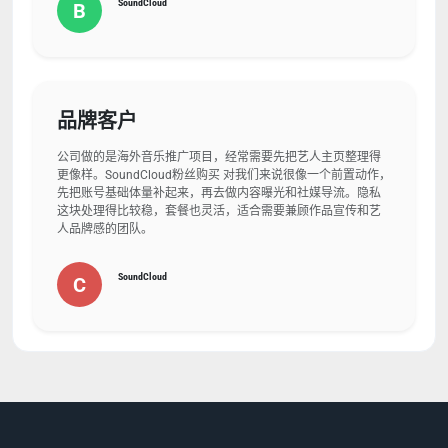
SoundCloud
B
品牌客户
公司做的是海外音乐推广项目，经常需要先把艺人主页整理得
更像样。SoundCloud粉丝购买 对我们来说很像一个前置动作，
先把账号基础体量补起来，再去做内容曝光和社媒导流。隐私
这块处理得比较稳，套餐也灵活，适合需要兼顾作品宣传和艺
人品牌感的团队。
SoundCloud
C