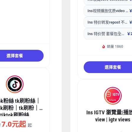
Ins视频播放优质video view 含Impression
￥
Ins 特价转发repost 不补 无售后【请输入帖子链接】
￥
Ins 特价赞 套餐包全网性价比最高【请输入帖子链接】
￥2
銷量 1860
選擇套餐
選擇套餐
Tok粉絲 tk刷粉絲｜
ktok刷粉｜tk刷粉｜
Ins IGTV 瀏覽量|
tiktok刷粉絲
view | igtv views
7.0元起
￥
起