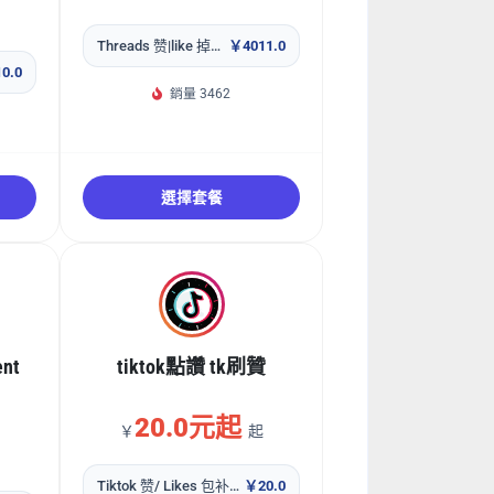
Threads 赞|like 掉不补
￥4011.0
0.0
銷量 3462
選擇套餐
ent
tiktok點讚 tk刷贊
20.0元起
￥
起
Tiktok 赞/ Likes 包补30天【1K套餐包】
￥20.0