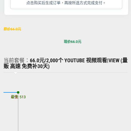
点击购买后生成订单，再按所选方式完成支付。
原价
66.0
元
现价
66.0
元
当前套餐：
66.0元/2,000个 YOUTUBE 视频观看|VIEW (量
贩 高速 免费补30天)
最慢: 513
最快: 513