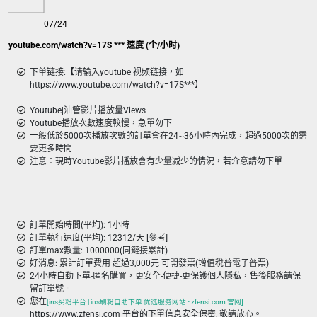
07/24
youtube.com/watch?v=17S *** 速度 (个/小时)
下单链接:【请输入youtube 视频链接，如
https://www.youtube.com/watch?v=17S***】
Youtube|油管影片播放量Views
Youtube播放次數速度較慢，急單勿下
一般低於5000次播放次數的訂單會在24~36小時內完成，超過5000次的需
要更多時間
注意：現時Youtube影片播放會有少量减少的情況，若介意請勿下單
訂單開始時間(平均): 1小時
訂單執行速度(平均): 12312/天 [參考]
訂單max數量: 1000000(同鏈接累計)
好消息: 累計訂單費用 超過3,000元 可開發票(增值稅普電子普票)
24小時自動下單-匿名購買，更安全-便捷-更保護個人隱私，售後服務請保
留訂單號。
您在
[ins买粉平台 | ins刷粉自助下单 优选服务网站 - zfensi.com 官网]
https://www.zfensi.com 平台的下單信息安全保密, 敬請放心。