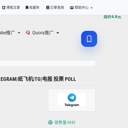
原价
4.8
元
博客文章
收藏夾
訂單查詢
帮助中心
现价
4.8
元
tube推广
Quora推广
ELEGRAM|纸飞机|TG|电报 投票 POLL
销售量:4242