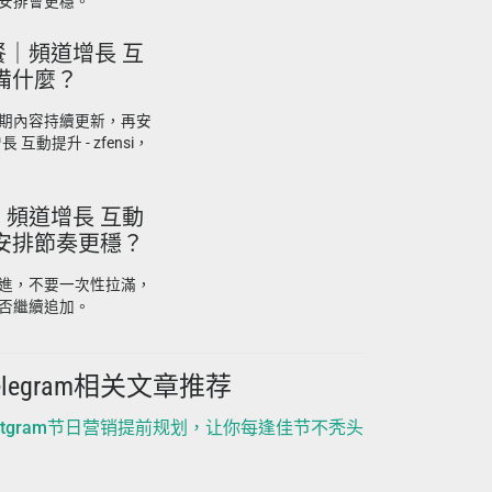
安排會更穩。
套餐｜頻道增長 互
先準備什麼？
期內容持續更新，再安
 互動提升 - zfensi，
餐｜頻道增長 互動
怎麼安排節奏更穩？
進，不要一次性拉滿，
否繼續追加。
elegram相关文章推荐
nstgram节日营销提前规划，让你每逢佳节不秃头