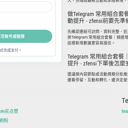
大，分階段觀察互動和承接表現，
做Telegram 常用組合
動提升 - zfensi前要
先確認連結可訪問、資料完整、近
填写账号或链接
排Telegram 常用組合套餐｜頻道增長
這樣新增數據更容易接住。
式完成支付。
Telegram 常用組合套
提升 - zfensi下單後
建議按內容節點或活動周期分批推
邊看停留、互動和轉化，邊決定是
T
ram买点赞
I
报刷粉