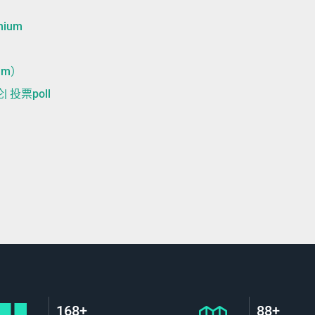
）
ium
um）
 投票poll
）
168+
88+