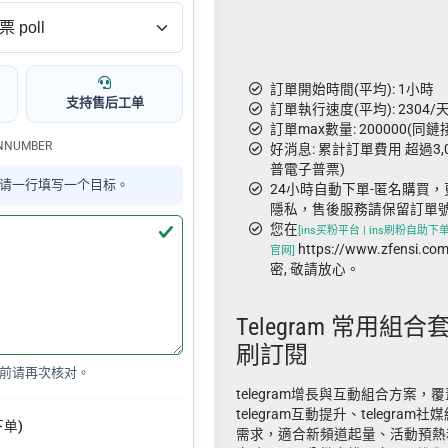
訂單開始時間(平均): 1小時
支持售后工单
訂單執行速度(平均): 2304/天
訂單max數量: 200000(同鏈
ONNUMBER
好消息: 累計訂單費用 超過3,
普電子普票)
请一行填写一个目标。
24小時自動下單-匿名購買，
隱私，售後服務請保留訂單
您在
[ins买粉平台 | ins刷粉自助下单 
https://www.zfens
官网]
密, 敬請放心。
Telegram 常用組合套
刷訂閱
前请再次核对。
telegram增長與互動組合方案，覆蓋
telegram互動提升、telegra
下单)
需求，適合新頻道起量、活動預熱