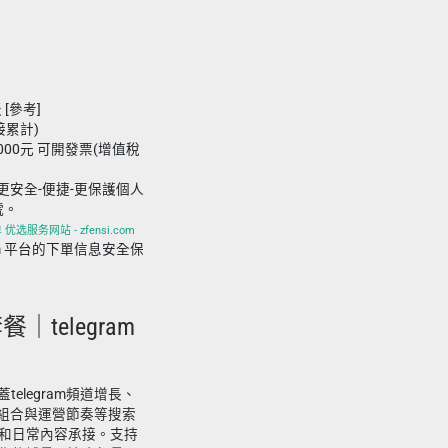
 [參考]
接累計)
000元 可開發票(增值稅
更安全-便捷-更保護個人
號。
优选服务网站 - zfensi.com
i.com 平台的下單信息安全保
餐｜telegram
telegram頻道增長、
m社媒組合與運營節奏等搜索
和日常內容承接。支持