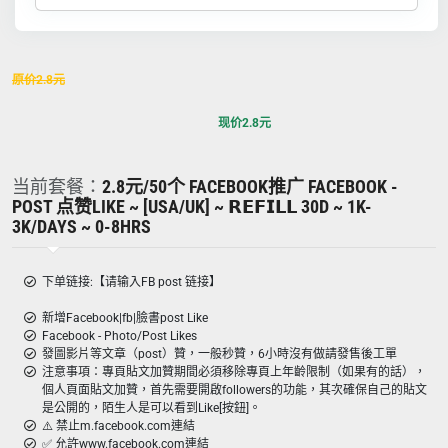
原价
2.8
元
现价
2.8
元
当前套餐：
2.8元/50个 FACEBOOK推广 FACEBOOK -
POST 点赞LIKE ~ [USA/UK] ~ 𝗥𝗘𝗙𝗜𝗟𝗟 30D ~ 1K-
3K/DAYS ~ 0-8HRS
下单链接:【请输入FB post 链接】
新增Facebook|fb|臉書post Like
Facebook - Photo/Post Likes
發圖影片等文章（post）贊，一般秒贊，6小時沒有做請發售後工單
注意事項：專頁貼文加贊期間必須移除專頁上年齡限制（如果有的話），
個人頁面貼文加贊，首先需要開啟followers的功能，其次確保自己的貼文
是公開的，陌生人是可以看到Like[按鈕]。
⚠️ 禁止m.facebook.com連結
✅ 允許www.facebook.com連結