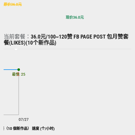
原价
36.0
元
现价
36.0
元
当前套餐：
36.0元/100~120赞 FB PAGE POST 包月赞套
餐(LIKES)(10个新作品)
最慢: 25
最快: 25
07/27
套餐（10 個新作品） 速度 (个/小时)