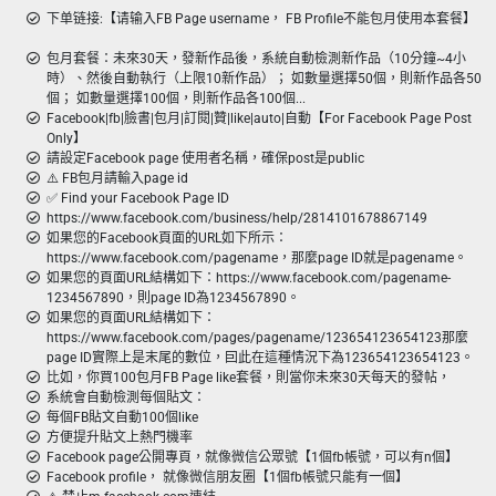
下单链接:【请输入FB Page username， FB Profile不能包月使用本套餐】
包月套餐：未來30天，發新作品後，系統自動檢測新作品（10分鐘~4小
時）、然後自動執行（上限10新作品）； 如數量選擇50個，則新作品各50
個； 如數量選擇100個，則新作品各100個...
Facebook|fb|臉書|包月|訂閱|贊|like|auto|自動【For Facebook Page Post
Only】
請設定Facebook page 使用者名稱，確保post是public
⚠️ FB包月請輸入page id
✅ Find your Facebook Page ID
https://www.facebook.com/business/help/2814101678867149
如果您的Facebook頁面的URL如下所示：
https://www.facebook.com/pagename，那麼page ID就是pagename。
如果您的頁面URL結構如下：https://www.facebook.com/pagename-
1234567890，則page ID為1234567890。
如果您的頁面URL結構如下：
https://www.facebook.com/pages/pagename/123654123654123那麼
page ID實際上是末尾的數位，囙此在這種情況下為123654123654123。
比如，你買100包月FB Page like套餐，則當你未來30天每天的發帖，
系統會自動檢測每個貼文：
每個FB貼文自動100個like
方便提升貼文上熱門機率
Facebook page公開專頁，就像微信公眾號【1個fb帳號，可以有n個】
Facebook profile， 就像微信朋友圈【1個fb帳號只能有一個】