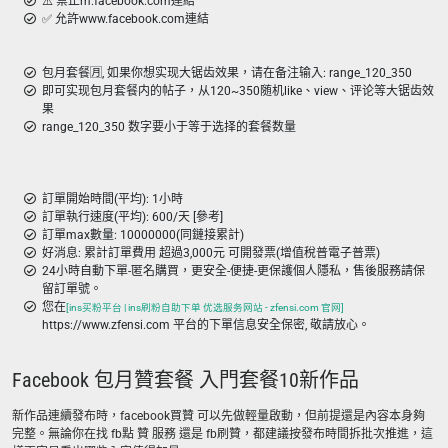
⚠️ 禁止m.facebook.com連結
✅ 允許www.facebook.com連結
包月套餐🈷️, 如果你想实现大锯齿效果，请在备注输入: range_120_350
即可实现包月套餐内的帖子，从120~350随机like、view、评论等大锯齿效
果
range_120_350 数字要小于等于选择的套餐数量
訂單開始時間(平均): 1小時
訂單執行速度(平均): 600/天 [參考]
訂單max數量: 10000000(同鏈接累計)
好消息: 累計訂單費用 超過3,000元 可開發票(增值稅普電子普票)
24小時自動下單-匿名購買，更安全-便捷-更保護個人隱私，售後服務請保
留訂單號。
您在
[ins买粉平台 | ins刷粉自助下单 优选服务网站 - zfensi.com 官网]
https://www.zfensi.com 平台的下單信息安全保密, 敬請放心。
Facebook 包月贊套餐 入門套餐10新作品
新作品連續發布時，facebook買贊 可以先做輕量啟動，但前提還是內容本身夠
完整。無論你在找 fb點 贊 服務 還是 fb刷贊，都建議按發布時間拆批次推進，這