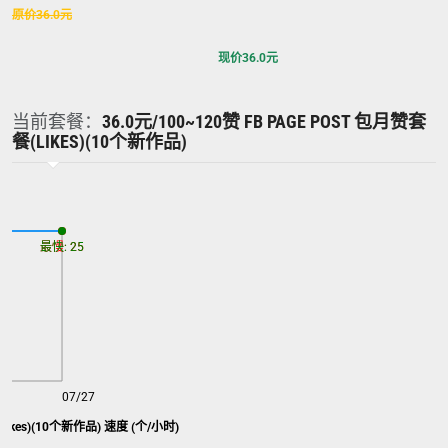
原价
36.0
元
现价
36.0
元
当前套餐：
36.0元/100~120赞 FB PAGE POST 包月赞套
餐(LIKES)(10个新作品)
最慢: 25
最快: 25
07/27
(likes)(10个新作品) 速度 (个/小时)