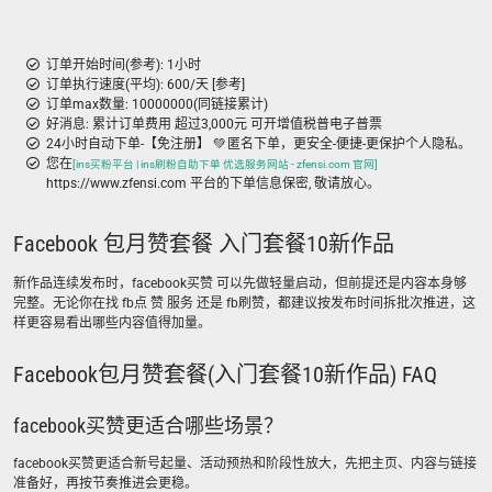
订单开始时间(参考): 1小时
订单执行速度(平均): 600/天 [参考]
订单max数量: 10000000(同链接累计)
好消息: 累计订单费用 超过3,000元 可开增值税普电子普票
24小时自动下单-【免注册】 💚 匿名下单，更安全-便捷-更保护个人隐私。
您在
[ins买粉平台 | ins刷粉自助下单 优选服务网站 - zfensi.com 官网]
https://www.zfensi.com 平台的下单信息保密, 敬请放心。
Facebook 包月赞套餐 入门套餐10新作品
新作品连续发布时，facebook买赞 可以先做轻量启动，但前提还是内容本身够
完整。无论你在找 fb点 赞 服务 还是 fb刷赞，都建议按发布时间拆批次推进，这
样更容易看出哪些内容值得加量。
Facebook包月赞套餐(入门套餐10新作品) FAQ
facebook买赞更适合哪些场景？
facebook买赞更适合新号起量、活动预热和阶段性放大，先把主页、内容与链接
准备好，再按节奏推进会更稳。