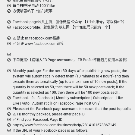
系统会自动检测每个帖子:
每个FB帖子自动 100个like
方便增强帖子上热门概率
Facebook page公共主页，就像微信 公众号 【1个fb账号，可以有n个】
Facebook profile，就像微信 朋友圈 【1个fb账号只能有一个】
⚠️ 禁止 m.facebook.com链接
✅ 允许 www.facebook.com链接
:
下单链接:【请输入FB Page username， FB Profile不能包月使用本套餐】
Monthly package: For the next 30 days, after publishing new posts, the
system will automatically detect them (10 minutes to 4 hours) and then
execute them automatically (up to a maximum of 10 new posts); If the
quantity is selected as 50, then there will be 50 new posts each; If the
quantity is selected as 100, then there will be 100 new posts each..
Facebook | fb | Facebook | Monthly subscription | Subscription | Like |
Like | Auto | Automatic [For Facebook Page Post Only]
Please set the Facebook page username to ensure that the post is public
⚠️ FB monthly package, please enter page ID
✅ Find your Facebook Page ID
https://www.facebook.com/business/help/2814101678867149
If the URL of your Facebook page is as follows: