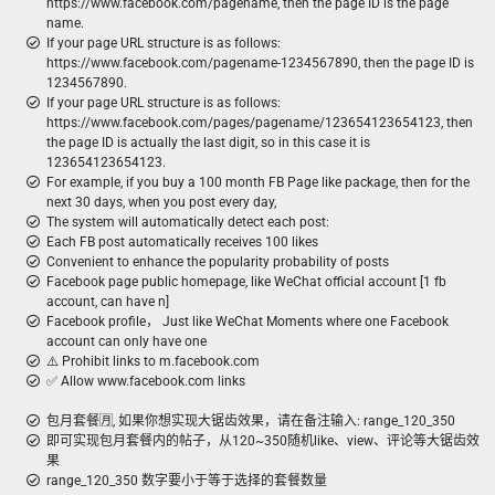
https://www.facebook.com/pagename, then the page ID is the page
name.
If your page URL structure is as follows:
https://www.facebook.com/pagename-1234567890, then the page ID is
1234567890.
If your page URL structure is as follows:
https://www.facebook.com/pages/pagename/123654123654123, then
the page ID is actually the last digit, so in this case it is
123654123654123.
For example, if you buy a 100 month FB Page like package, then for the
next 30 days, when you post every day,
The system will automatically detect each post:
Each FB post automatically receives 100 likes
Convenient to enhance the popularity probability of posts
Facebook page public homepage, like WeChat official account [1 fb
account, can have n]
Facebook profile， Just like WeChat Moments where one Facebook
account can only have one
⚠️ Prohibit links to m.facebook.com
✅ Allow www.facebook.com links
包月套餐🈷️, 如果你想实现大锯齿效果，请在备注输入: range_120_350
即可实现包月套餐内的帖子，从120~350随机like、view、评论等大锯齿效
果
range_120_350 数字要小于等于选择的套餐数量