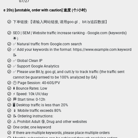
07/27
bile 20s) [unstable, order with caution] 速度 (个/小时)
下单链接:【请输入网站链接, 请用goo.gl 、bit.ly追踪数据】
SEO | SEM | Website traffic increase ranking - Google.com (keywords)
🌟）
✅ Natural traffic from Google.com search
✅ Add your keywords in the format: https://www.example.com:keyword
📝
✅ Global Clean IP
✅ Support Google Analytics
✅ Please use Bit.ly, goo.gl, and cutt.ly to track traffic (the traffic sent
cannot be guaranteed to be 100% analyzed by GA)
🕒 Page Session: 40-60S/PV
⬇️ Bounce Rates: Low
⚡ Speed: 10k UV/day
🏁 Start time: 0-12h
🖥️ Desktop traffic is less than 20%
📱 Mobile traffic exceeds 80%
📝 Ordering instructions:
⚠️ Prohibit Adult 🔞, Drug and other websites
One order, one keyword
If there are multiple keywords, please place multiple orders