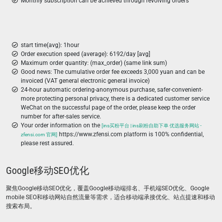
Monthly subscription can be achieved through revolving orders
start time(avg): 1hour
Order execution speed (average): 6192/day [avg]
Maximum order quantity: (max_order) (same link sum)
Good news: The cumulative order fee exceeds 3,000 yuan and can be
invoiced (VAT general electronic general invoice)
24-hour automatic ordering-anonymous purchase, safer-convenient-
more protecting personal privacy, there is a dedicated customer service
WeChat on the successful page of the order, please keep the order
number for after-sales service.
Your order information on the
[ins买粉平台 | ins刷粉自助下单 优选服务网站 -
https://www.zfensi.com platform is 100% confidential,
zfensi.com 官网]
please rest assured.
Google移动SEO优化
聚焦Google移动SEO优化，覆盖Google移动端排名、手机端SEO优化、Google
mobile SEO和移动网站自然流量等需求，适合移动端承接优化、站点提速和移动
搜索布局。