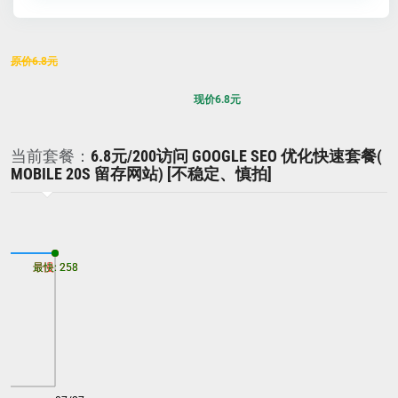
原价
6.8
元
现价
6.8
元
当前套餐：
6.8元/200访问 GOOGLE SEO 优化快速套餐(
MOBILE 20S 留存网站) [不稳定、慎拍]
最慢: 258
最快: 258