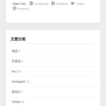
Share This:
Google-plus
Facebook
Twitter
Pinterest
文章分类
海关
4
开发信
6
ins
223
Instagram
12
进出口
1
Tiktok
65