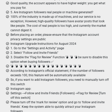
Good quality, the account appears to have higher weight: you get what
you pay for.
5. Are Instagram followers real people or machine generated?
100% of the industry is made up of machines, and our service is no
exception; However, high-quality followers have avatar posts that look
like people. The cost of real people is too high, and currently the market
cannot digest it.
Before placing an order, please ensure that the Instagram account
privacy settings are public
Instagram Upgrade Instructions for August 2024
1. Go to the "Settings and Activity" page
2. Select "Follow and Invite Friends"
3. Disable the "Flag for Review" Function 💣 ︎ 💣 ︎ 💣 be sure to disable this
option when buying followers ✅
💣 ️ 💣 ️ 💣 ️ 💣 ️ 💣 ️ 💣 ️ 💣 ️ 💣 ️ 💣 ️ 💣 ️ 💣 ️ 💣 ️ 💣 ️ 💣 ️ 💣 ️ 💣 ️
According to Instagram's official statement, if the number of followers
exceeds 100, this feature will be automatically available
So, if you want to add Instagram followers, you need to manually turn off
this switch
Instagram app:
Settings -->Follow and Invite Friends (Followers) ->Flag for Review [Turn
off this switch]
Please turn off the 'mark for review' option and go to 'follow and invite
friends'. Keep the system able to quickly attract your Instagram
followers.