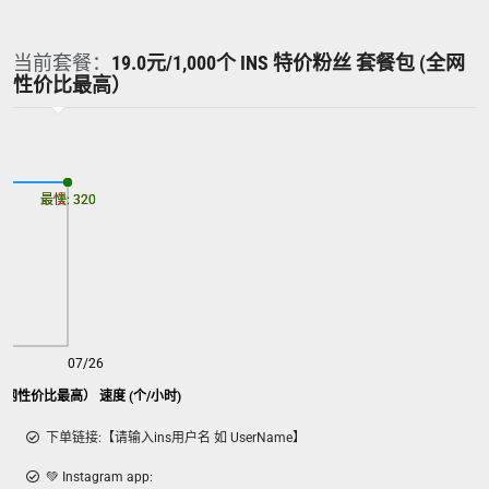
当前套餐：
19.0元/1,000个 INS 特价粉丝 套餐包 (全网
性价比最高）
最慢: 320
最快: 320
07/26
(全网性价比最高） 速度 (个/小时)
下单链接:【请输入ins用户名 如 UserName】
💚 Instagram app: