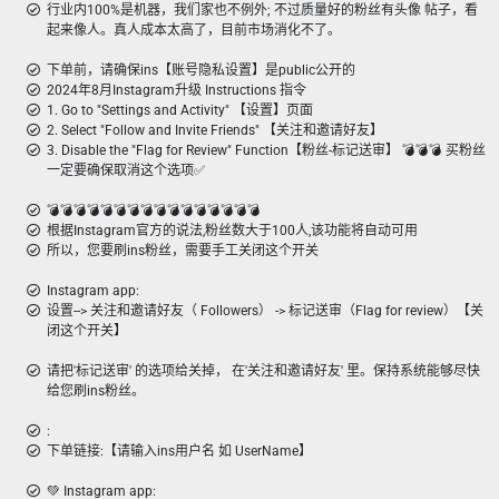
行业内100%是机器，我们家也不例外; 不过质量好的粉丝有头像 帖子，看
起来像人。真人成本太高了，目前市场消化不了。
下单前，请确保ins【账号隐私设置】是public公开的
2024年8月Instagram升级 Instructions 指令
1. Go to "Settings and Activity" 【设置】页面
2. Select "Follow and Invite Friends" 【关注和邀请好友】
3. Disable the "Flag for Review" Function【粉丝-标记送审】 💣︎💣︎💣︎ 买粉丝
一定要确保取消这个选项✅
💣️💣️💣️💣️💣️💣️💣️💣️💣️💣️💣️💣️💣️💣️💣️💣️
根据Instagram官方的说法,粉丝数大于100人,该功能将自动可用
所以，您要刷ins粉丝，需要手工关闭这个开关
Instagram app:
设置--> 关注和邀请好友（ Followers） -> 标记送审（Flag for review）【关
闭这个开关】
请把'标记送审' 的选项给关掉， 在'关注和邀请好友' 里。保持系统能够尽快
给您刷ins粉丝。
:
下单链接:【请输入ins用户名 如 UserName】
💚 Instagram app: