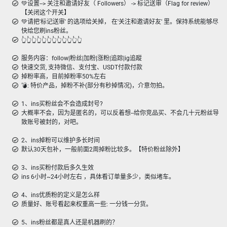
💚设置--> 关注和邀请好友（ Followers） -> 标记送审（Flag for review）
【关闭这个开关】
💚请把'标记送审' 的选项给关掉， 在'关注和邀请好友' 里。保持系统能够尽
快给您刷ins粉丝。
👆👆👆👆👆👆👆👆👆👆👆👆
服务内容：follow|粉丝|加粉|涨粉|追踪|ig追蹤
快速交货, 支持微信、支付宝、USDT付款付款
掉粉率高，目前掉粉率50%左右
💣︎: 特价产品，掉粉不补(部分有秒掉情况)，介意勿拍。
1、ins买粉丝会不会造成封号?
大概率不会，因为是匿名的，可以反着想--给你竞品买、不会几十元粉丝导
致账号被封的，对吧。
2、ins掉粉可以维护多长时间
默认30天包补，一般前面2周掉粉比较多。【特价粉丝除外】
3、ins买粉付款后多久生效
ins 6小时~24小时左右 ，具体看订单量多少，类似堵车。
4、ins优质粉的定义是怎么样
质量好、账号看起来权重高一些: 一分钱一分货。
5、ins粉丝都是真人还是机器刷的？