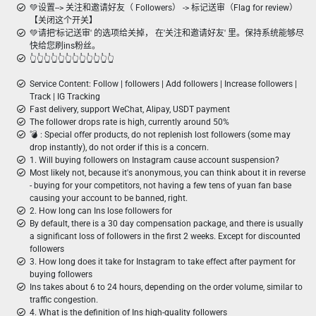
💚设置--> 关注和邀请好友（ Followers） -> 标记送审（Flag for review）
【关闭这个开关】
💚请把'标记送审' 的选项给关掉， 在'关注和邀请好友' 里。保持系统能够尽
快给您刷ins粉丝。
👆👆👆👆👆👆👆👆👆👆👆👆
Service Content: Follow | followers | Add followers | Increase followers |
Track | IG Tracking
Fast delivery, support WeChat, Alipay, USDT payment
The follower drops rate is high, currently around 50%
💣 ︎: Special offer products, do not replenish lost followers (some may
drop instantly), do not order if this is a concern.
1. Will buying followers on Instagram cause account suspension?
Most likely not, because it's anonymous, you can think about it in reverse
- buying for your competitors, not having a few tens of yuan fan base
causing your account to be banned, right.
2. How long can Ins lose followers for
By default, there is a 30 day compensation package, and there is usually
a significant loss of followers in the first 2 weeks. Except for discounted
followers
3. How long does it take for Instagram to take effect after payment for
buying followers
Ins takes about 6 to 24 hours, depending on the order volume, similar to
traffic congestion.
4. What is the definition of Ins high-quality followers