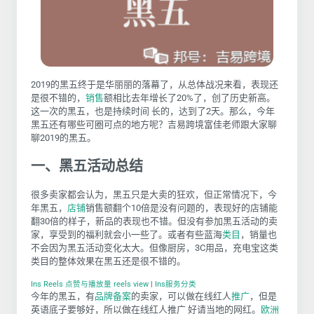
2019的黑五终于是华丽丽的落幕了，从总体战况来看，表现还
是很不错的，
销售
额相比去年增长了20%了，创了历史新高。
这一次的黑五，也是持续时间 长的，达到了2天。那么，今年
黑五还有哪些可圈可点的地方呢？吉易跨境富佳老师跟大家聊
聊2019的黑五。
一、
黑五活动总结
很多卖家都会认为，黑五只是大卖的狂欢，但正常情况下，今
年黑五，
店铺
销售额翻个
10
倍是没有问题的，表现好的店铺能
翻
30
倍的样子，新品的表现也不错。但没有参加黑五活动的卖
家，享受到的福利就会小一些了。或者有些蓝海
类目
，销量也
不会因为黑五活动变化太大。但像厨房，
3C
用品，充电宝这类
类目的整体效果在黑五还是很不错的。
Ins Reels 点赞与播放量 reels view
|
Ins服务分类
今年的黑五，有
品牌备案
的卖家，可以做在线红人
推广
，但是
英语底子要够好，所以做在线红人推广 好请当地的网红。
欧洲