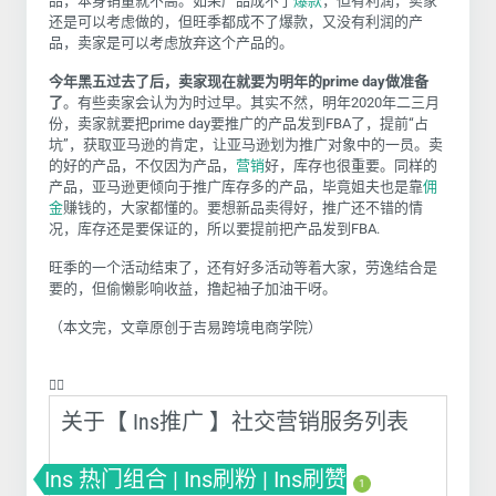
品，本身销量就不高。如果产品成不了
爆款
，但有利润，卖家
还是可以考虑做的，但旺季都成不了爆款，又没有利润的产
品，卖家是可以考虑放弃这个产品的。
今年黑五过去了后，卖家现在就要为明年的
prime day
做准备
了
。有些卖家会认为为时过早。其实不然，明年
2020
年二三月
份，卖家就要把
prime day
要推广的产品发到
FBA
了，提前“占
坑”，获取亚马逊的肯定，让亚马逊划为推广对象中的一员。卖
的好的产品，不仅因为产品，
营销
好，库存也很重要。同样的
产品，亚马逊更倾向于推广库存多的产品，毕竟姐夫也是靠
佣
金
赚钱的，大家都懂的。要想新品卖得好，推广还不错的情
况，库存还是要保证的，所以要提前把产品发到
FBA.
旺季的一个活动结束了，还有好多活动等着大家，劳逸结合是
要的，但偷懒影响收益，撸起袖子加油干呀。
（本文完，文章原创于吉易跨境电商学院）
❤️‍🔥
关于【 Ins推广 】社交营销服务列表
Ins 热门组合 | Ins刷粉 | Ins刷赞
1