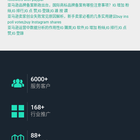
亚马逊品牌备案新政出台，国际商标品牌备案有哪些注意事项？IG 增加 粉
絲,IG 排行,IG 点 赞,IG 登錄,IG 誰 按 讚
亚马逊卖家创业失败常见原因解析，新手卖家必看的几条实用建议buy ins
poll votes,buy Instagram shares
亚马逊运营中数据分析的作用性IG 購買,IG 软件,IG 增加 粉絲,IG 排行,IG 点
赞,IG 登錄
6000+
服务客户
168+
行业推广
88+