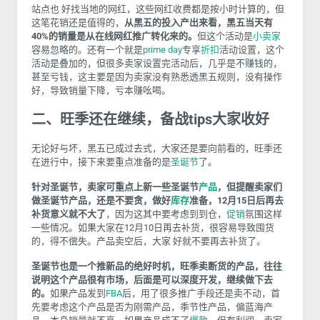
站点也 好找当地的网红，这些网红收费都是按小时计算的，但
这笔花销还是值得的，
从黑五的投入产出来看，黑五当天有
40%
的销量是从在线网红推广转化来的。
但这个活动是
小卖家
容易忽略的。还有一个就是
prime day
专享
折扣
活动设置，这个
活动是叠加的，但很多卖家设置完活动后，几乎是不赚钱的，
甚至亏钱，这主要是因为卖家没有熟悉透黑五规则，没有操作
好，导致销量下降，亏本赚吆喝。
二
、
旺季还在继续，备战
tips大家收好
无论好与坏，黑五已成过去式，大家还是要向前看的，旺季还
在进行中，接下来要重点准备的是
圣诞节
了。
针对圣诞节，卖家可重点上新一些圣诞节
产品
，但提醒卖家们
做圣诞节产品，还是不要贪，做好
库存
准备，
12
月
15
日后再去
补货意义就不大了
，因为这其中要考虑到到仓，
促销
氛围这样
一些情况。如果大家在
12
月
10
日再去补货，很容易导致囤货
的，得不偿失。产品卖空后，大家 好就不要再去补货了。
圣诞节也是一个推新品的绝好时机，旺季卖断货的产品，往往
说明这个产品很有市场，后面是可以深度开发，继续做下去
的。
如果产品发到
FBA
后，用了很多推广手段还是卖不动，首
先要考虑这个产品是否为刚需产品，季节性产品，偏蓝海产