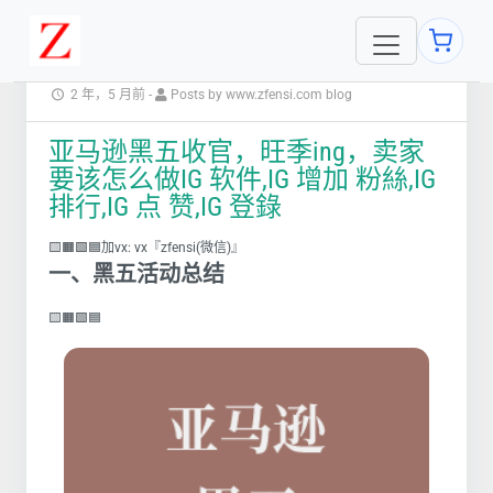
2 年，5 月前
-
Posts by www.zfensi.com blog
亚马逊黑五收官，旺季ing，卖家
要该怎么做IG 软件,IG 增加 粉絲,IG
排行,IG 点 赞,IG 登錄
🟨🟧🟩🟦加vx: vx『zfensi(微信)』
一、
黑五活动总结
🟨🟧🟩🟦