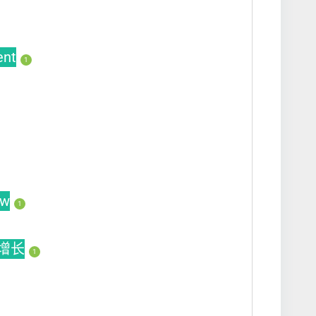
ent
1
ew
1
动增长
1