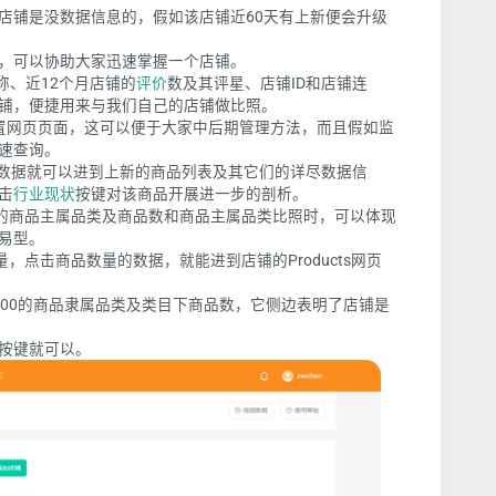
店铺是没数据信息的，假如该店铺近60天有上新便会升级
，可以协助大家迅速掌握一个店铺。
称、近12个月店铺的
评价
数及其评星、店铺ID和店铺连
铺，便捷用来与我们自己的店铺做比照。
置网页页面，这可以便于大家中后期管理方法，而且假如监
速查询。
实际的数据就可以进到上新的商品列表及其它们的详尽数据信
击
行业现状
按键对该商品开展进一步的剖析。
架的商品主属品类及商品数和商品主属品类比照时，可以体现
易型。
，点击商品数量的数据，就能进到店铺的Products网页
100的商品隶属品类及类目下商品数，它侧边表明了店铺是
按键就可以。