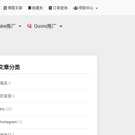
博客文章
收藏夹
订单查询
帮助中心
tube推广
Quora推广
文章分类
海关
4
开发信
6
ins
223
Instagram
12
进出口