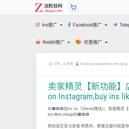
Ins推广
Facebook推广
Tel
Reddit推广
优惠推广
3 年，8 月前
-
Posts by www.zfensi.com blog
卖家精灵【新功能】店铺上新
on Instagram,buy ins li
🟨🟧🟩🟦加vx: vx『zfensi(微信)』 卖家精灵【
ins likes cheap🟨🟧🟩🟦
假如说在亚马逊谁 熟悉你，那毫无疑问就是