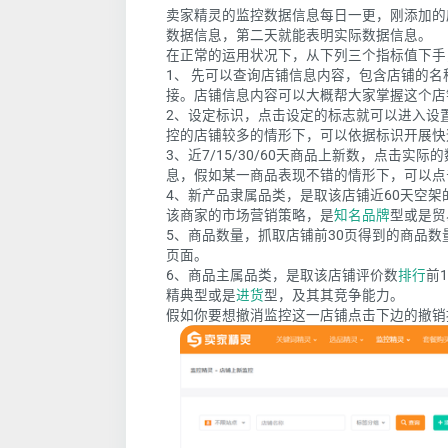
卖家精灵的监控数据信息每日一更，刚添加的
数据信息，第二天就能表明实际数据信息。
在正常的运用状况下，从下列三个指标值下手
1、 先可以查询店铺信息内容，包含店铺的名
接。店铺信息内容可以大概帮大家掌握这个店
2、设定标识，点击设定的标志就可以进入设
控的店铺较多的情形下，可以依据标识开展快
3、近7/15/30/60天商品上新数，点击
息，假如某一商品表现不错的情形下，可以点
4、新产品隶属品类，是取该店铺近60天空
该商家的市场营销策略，是
知名品牌
型或是贸
5、商品数量，抓取店铺前30页得到的商品数量
页面。
6、商品主属品类，是取该店铺评价数
排行
前
精典型或是
进货
型，及其其竞争能力。
假如你要想撤消监控这一店铺点击下边的撤销