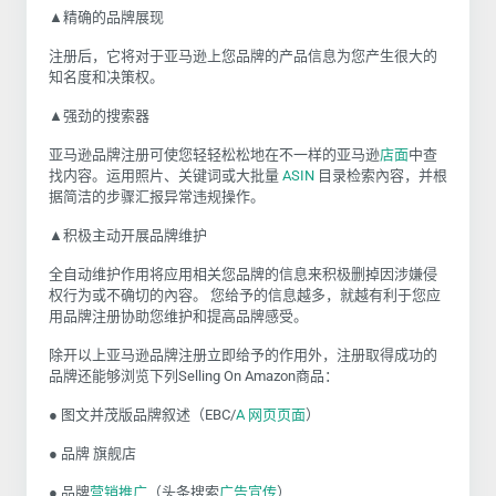
▲精确的品牌展现
注册后，它将对于亚马逊上您品牌的产品信息为您产生很大的
知名度和决策权。
▲强劲的搜索器
亚马逊品牌注册可使您轻轻松松地在不一样的亚马逊
店面
中查
找内容。运用照片、关键词或大批量
ASIN
目录检索內容，并根
据简洁的步骤汇报异常违规操作。
▲积极主动开展品牌维护
全自动维护作用将应用相关您品牌的信息来积极删掉因涉嫌侵
权行为或不确切的內容。 您给予的信息越多，就越有利于您应
用品牌注册协助您维护和提高品牌感受。
除开以上亚马逊品牌注册立即给予的作用外，注册取得成功的
品牌还能够浏览下列Selling On Amazon商品：
● 图文并茂版品牌叙述（EBC/
A 网页页面
）
● 品牌 旗舰店
● 品牌
营销推广
（头条搜索
广告宣传
）