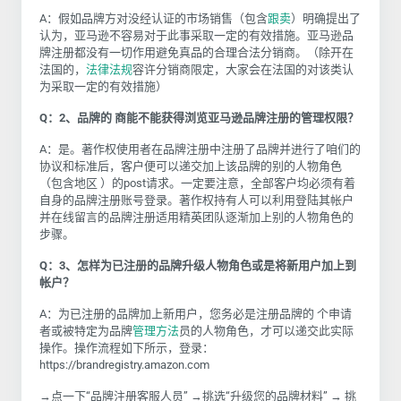
A：假如品牌方对没经认证的市场销售（包含
跟卖
）明确提出了
认为，亚马逊不容易对于此事采取一定的有效措施。亚马逊品
牌注册都没有一切作用避免真品的合理合法分销商。（除开在
法国的，
法律法规
容许分销商限定，大家会在法国的对该类认
为采取一定的有效措施）
Q：
2、品牌的 商能不能获得浏览亚马逊品牌注册的管理权限？
A：是。著作权使用者在品牌注册中注册了品牌并进行了咱们的
协议和标准后，客户便可以递交加上该品牌的别的人物角色
（包含地区 ）的post请求。一定要注意，全部客户均必须有着
自身的品牌注册账号登录。著作权持有人可以利用登陆其帐户
并在线留言的品牌注册适用精英团队逐渐加上别的人物角色的
步骤。
Q：
3、怎样为已注册的品牌升级人物角色或是将新用户加上到
帐户？
A：为已注册的品牌加上新用户，您务必是注册品牌的 个申请
者或被特定为品牌
管理方法
员的人物角色，才可以递交此实际
操作。操作流程如下所示，登录：
https://brandregistry.amazon.com
→点一下“品牌注册客服人员” →挑选“升级您的品牌材料” → 挑