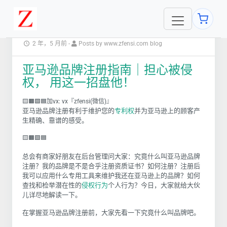
2 年，5 月前
-
Posts by www.zfensi.com blog
亚马逊品牌注册指南｜担心被侵
权， 用这一招盘他！
🟨🟧🟩🟦加vx: vx『zfensi(微信)』
亚马逊品牌注册有利于维护您的
专利权
并为亚马逊上的顾客产
生精确、靠谱的感受。
🟨🟧🟩🟦
总会有商家好朋友在后台管理问大家：究竟什么叫亚马逊品牌
注册？我的品牌是不是合乎注册资质证书？如何注册？注册后
我可以应用什么专用工具来维护我还在亚马逊上的品牌？如何
查找和检举潜在性的
侵权行为
个人行为？今日，大家就给大伙
儿详尽地解读一下。
在掌握亚马逊品牌注册前，大家先看一下究竟什么叫品牌吧。