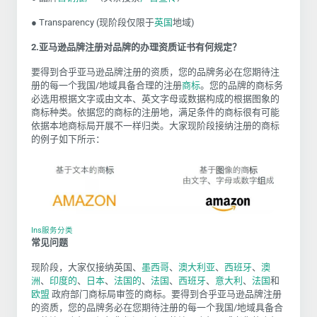
● Transparency (现阶段仅限于
英国
地域)
2.亚马逊品牌注册对品牌的办理资质证书有何规定？
要得到合乎亚马逊品牌注册的资质，您的品牌务必在您期待注
册的每一个我国/地域具备合理的注册
商标
。您的品牌的商标务
必选用根据文字或由文本、英文字母或数据构成的根据图象的
商标种类。依据您的商标的注册地，满足条件的商标很有可能
依据本地商标局开展不一样归类。大家现阶段接纳注册的商标
的例子如下所示：
Ins服务分类
常见问题
现阶段，大家仅接纳英国、
墨西哥
、
澳大利亚
、
西班牙
、
澳
洲
、
印度的
、
日本
、
法国的
、
法国
、
西班牙
、
意大利
、
法国
和
欧盟
政府部门商标局审签的商标。要得到合乎亚马逊品牌注册
的资质，您的品牌务必在您期待注册的每一个我国/地域具备合