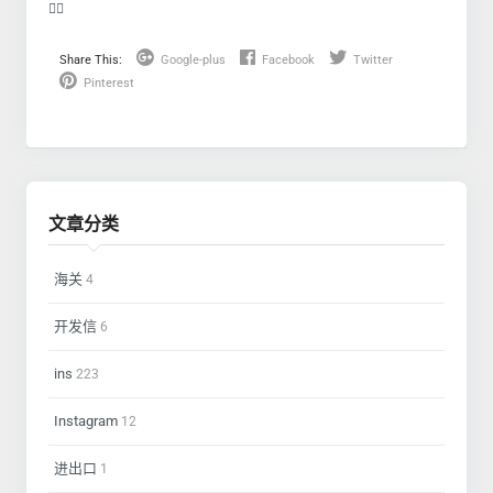
❤️‍🔥
Share This:
Google-plus
Facebook
Twitter
Pinterest
文章分类
海关
4
开发信
6
ins
223
Instagram
12
进出口
1