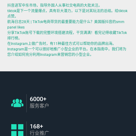
抖音进军中东市场，指导外国人从事社交电商的大批关注。
tiktok是下一个流量爆点，具有巨大潜力，以下是对其玩法的总结。给tiktok
点赞。
航海日志28天 | TikTok电商带货的最重要能力是什么？美国版抖音的smm
panel likes
分享TikTok账号下载的完整环境搭建流程，干货满满！看完记得收藏TikTok
排行榜。
在Instagram上做广告时，有11种最佳方式可以帮助你的品牌出海。
Instagram是一个可以很好地推广小型企业的平台。在本指南中，我们将为
您介绍如何充分利用Instagram来营销您的小型企业。
6000+
服务客户
168+
行业推广