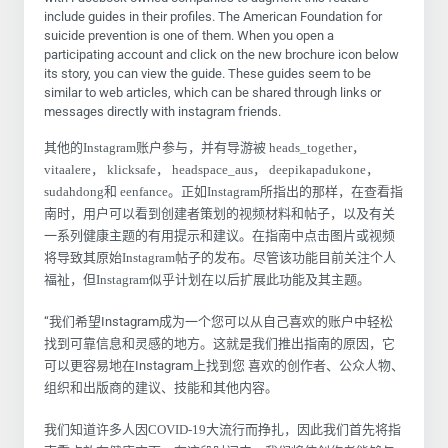
include guides in their profiles. The American Foundation for
suicide prevention is one of them. When you open a
participating account and click on the new brochure icon below
its story, you can view the guide. These guides seem to be
similar to web articles, which can be shared through links or
messages directly with instagram friends.
其他的Instagram账户参与，并有导游被 heads_together，
vitaalere， klicksafe， headspace_aus， deepikapadukone，
sudahdong和 eenfance。正如Instagram所指出的那样，在查看指
南时，用户可以看到创建者策划的视频材料和帖子，以及有关
一系列健康主题的有用提示和建议。在指南中点击图片或视频
将导致其原始Instagram帖子的发布。尽管该功能目前关注个人
福祉，但Instagram似乎计划在以后扩展此功能及其主题。
“我们希望Instagram成为一个您可以从自己喜欢的账户中轻松
找到可靠信息和灵感的地方。这就是我们推出指南的原因，它
可以更容易地在Instagram上找到您 喜欢的创作者、公众人物、
组织和出版商的建议、技能和其他内容。
我们知道许多人因COVID-19大流行而挣扎，因此我们首先将指