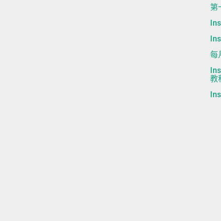
第
I
I
每
I
教
I