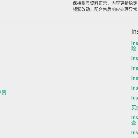
保持账号资料正常、内容更新稳定
频繁改动，配合售后响应处理异常
I
I
险
I
I
I
I
m点赞
I
买
I
查
I