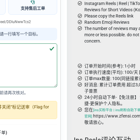
Instagram Reels | Reel | Tik
支持售后工单
Reviews for Short Videos (Ko
Please copy the Reels link
reel/DDluNwwTcs2
Random Emoji Reviews
The number of reviews may 
请一行填写一个目标。
more or less possible. do not o
concern.
订单开始时间(参考): 1小时
订单执行速度(平均): 100/天 
订单max数量: 100(同链接累
好消息: 累计订单费用 超过3
子普票
前请再次核对。
24小时自动下单-【免注册】 
捷-更保护个人隐私。
“标记送审（Flag for
您在
[ins买粉平台 | ins刷粉自助下单 
https://www.zfens
官网]
敬请放心。
下单)