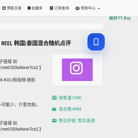
原价
11.0
元
博客文章
收藏夹
订单查询
帮助中心
现价
11.0
元
INS REEL 韩国|泰国混合随机点评
帖子链接 如
m/reel/DDluNwwTcs2 】
ikTok KOL|短视频 随机
销售量:2340
多可能少，介意勿拍。
库存数:9999
售后护航: 售后系统
帖子链接 如
m/reel/DDluNwwTcs2 】