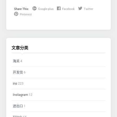
Share This:
Google-plus
Facebook
Twitter
Pinterest
文章分类
海关
4
开发信
6
ins
223
Instagram
12
进出口
1