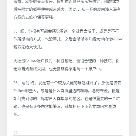
留意，就经验交流看来，假如你的账户常常被限定，那麼你之
后被限定的概率便会越来越大。因此 ，从一开始就由浅入深有
方案的去维护保养更强。
3、 终，你很有可能会感觉着这一全过程太慢了，或是是不符
你所期待的方式，也没事儿，之后会渐渐地升级大量的增follow
粉方法给大伙儿。
大批量Follow账户做为一种很基础，也很合理的一种技巧，你
无须自始至终采用，也无需非得采用每一个账户中。
PS：写到 终，发觉有一个较为关键的难题跳开了，那便是该去
Follow哪些人，或是是什么首页里边的粉絲。总得来说，便是
如何找到你的目标客户人群集聚的地区。它是很重要的一个难
题，也是有许多內容能够写，就填补在下面的文章内容里边
吧。
❤️‍🔥