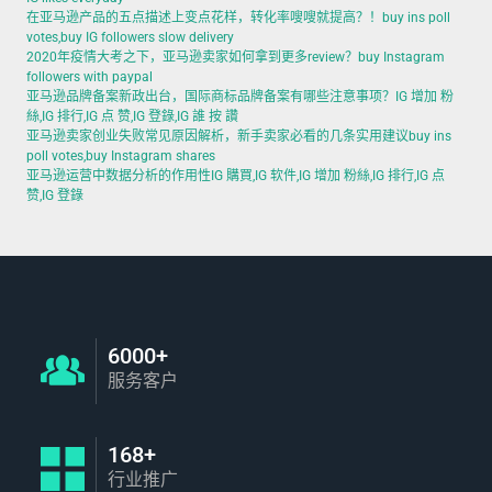
在亚马逊产品的五点描述上变点花样，转化率嗖嗖就提高？！buy ins poll
votes,buy IG followers slow delivery
2020年疫情大考之下，亚马逊卖家如何拿到更多review？buy Instagram
followers with paypal
亚马逊品牌备案新政出台，国际商标品牌备案有哪些注意事项？IG 增加 粉
絲,IG 排行,IG 点 赞,IG 登錄,IG 誰 按 讚
亚马逊卖家创业失败常见原因解析，新手卖家必看的几条实用建议buy ins
poll votes,buy Instagram shares
亚马逊运营中数据分析的作用性IG 購買,IG 软件,IG 增加 粉絲,IG 排行,IG 点
赞,IG 登錄
6000+
服务客户
168+
行业推广