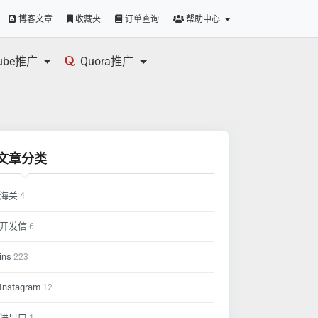
博客文章
收藏夹
订单查询
帮助中心
tube推广
Quora推广
文章分类
海关
4
开发信
6
ins
223
Instagram
12
进出口