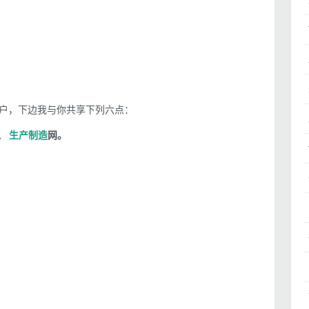
户，下边我与你共享下列六点：
、
生产制造
网。