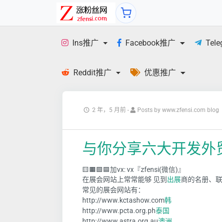
Ins推广
Facebook推广
Tel
Reddit推广
优惠推广
2 年，5 月前
-
Posts by www.zfensi.com blog
与你分享六大开发外
🟨🟧🟩🟦加vx: vx『zfensi(微信)』
在展会网站上常常能够 见到
出展
商的名册、
常见的展会网站有：
http://www.kctashow.com
韩
http://www.pcta.org.ph
泰国
http://www.astra.org.au
澳洲