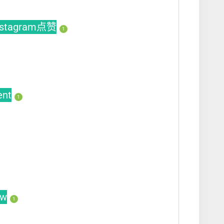
nstagram点赞
1
ent
1
ew
1