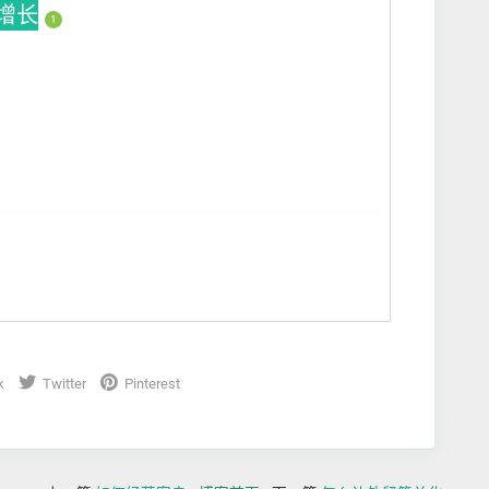
动增长
1
k
Twitter
Pinterest