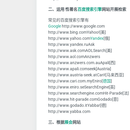
二、运用 性著名
百度搜索引擎
网站开展检索
常见的百度搜索引擎有
Google
http://www.google.com
http://www.bing.comYahoo!
[美]
http://www.yahoo.com
Yandex
[俄]
http://www.yandex.ruAsk
http://www.ask.comAOLSearch
[美]
http://www.aol.comAnzwers
http://www.anzwers.com.auApali
[西]
http://www.apali.comseek
[Austria]
http://www.austria-seek.atCari!
[马来西亚]
http://www.cari.com.myEniro
[
德国
]
http://www.eniro.seSearchEngine
[英]
http://www.searchengine.comHit-Parade
[法]
http://www.hit-parade.comGodado
[意]
http://www.godado.itYabba!
[德]
http://www.yabba.com
三、根据
展会
网站