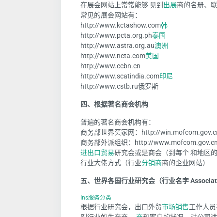
在展会网站上常常能够 见到
出展
商的名册、
常见的展会网站有：
http://www.kctashow.com
韩
http://www.pcta.org.ph
泰国
http://www.astra.org.au
澳洲
http://www.ncta.com
美国
http://www.ccbn.cn
http://www.scatindia.com
印尼
http://www.cstb.ru
俄罗斯
四、根据著名商会机构
普遍的著名商会机构有：
商务部世界买家网：
http://win.mofcom.gov.c
商务部外派组织：
http://www.mofcom.gov.c
进出口贸易
研究会或是商会（到每个 和地区
行业大佬方式（行业
分销商
商的企业网站）
五、世界各国行业研究会（行业名字 Associat
Ins服务分类
根据行业研究会，出口外贸
市场销售
工作人员