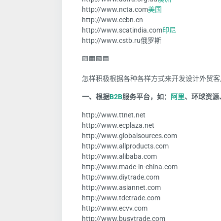
http://www.ncta.com
美国
http://www.ccbn.cn
http://www.scatindia.com
印尼
http://www.cstb.ru
俄罗斯
🟨🟧🟩🟦
怎样积极根据各种各样方式来开发设计外贸客
一、根据
B2B
服务平台，如：
阿里
、环球资源
http://www.ttnet.net
http://www.ecplaza.net
http://www.globalsources.com
http://www.allproducts.com
http://www.alibaba.com
http://www.made-in-china.com
http://www.diytrade.com
http://www.asiannet.com
http://www.tdctrade.com
http://www.ecvv.com
http://www.busytrade.com