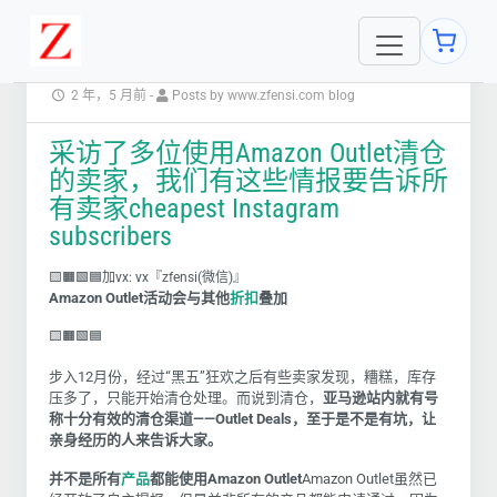
2 年，5 月前
-
Posts by www.zfensi.com blog
采访了多位使用Amazon Outlet清仓
的卖家，我们有这些情报要告诉所
有卖家cheapest Instagram
subscribers
🟨🟧🟩🟦加vx: vx『zfensi(微信)』
Amazon Outlet活动会与其他
折扣
叠加
🟨🟧🟩🟦
步入12月份，经过“黑五”狂欢之后有些卖家发现，糟糕，库存
压多了，只能开始清仓处理。而说到清仓，
亚马逊站内就有号
称十分有效的清仓渠道——Outlet Deals，至于是不是有坑，让
亲身经历的人来告诉大家。
并不是所有
产品
都能使用Amazon Outlet
Amazon Outlet
虽然已