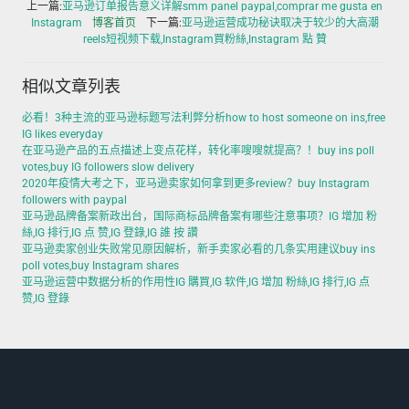
上一篇:
亚马逊订单报告意义详解smm panel paypal,comprar me gusta en
Instagram
博客首页
下一篇:
亚马逊运营成功秘诀取决于较少的大高潮
reels短视频下载,Instagram買粉絲,Instagram 點 贊
相似文章列表
必看！3种主流的亚马逊标题写法利弊分析how to host someone on ins,free
IG likes everyday
在亚马逊产品的五点描述上变点花样，转化率嗖嗖就提高？！buy ins poll
votes,buy IG followers slow delivery
2020年疫情大考之下，亚马逊卖家如何拿到更多review？buy Instagram
followers with paypal
亚马逊品牌备案新政出台，国际商标品牌备案有哪些注意事项？IG 增加 粉
絲,IG 排行,IG 点 赞,IG 登錄,IG 誰 按 讚
亚马逊卖家创业失败常见原因解析，新手卖家必看的几条实用建议buy ins
poll votes,buy Instagram shares
亚马逊运营中数据分析的作用性IG 購買,IG 软件,IG 增加 粉絲,IG 排行,IG 点
赞,IG 登錄