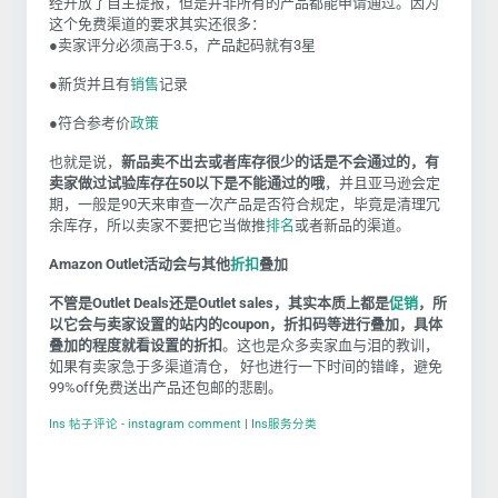
经开放了自主提报，但是并非所有的产品都能申请通过。因为
这个免费渠道的要求其实还很多：
●
卖家评分必须高于3.5，产品起码就有3星
●新货并且有
销售
记录
●符合参考价
政策
也就是说，
新品卖不出去或者库存很少的话是不会通过的，有
卖家做过试验库存在50以下是不能通过的哦
，并且亚马逊会定
期，一般是90天来审查一次产品是否符合规定，毕竟是清理冗
余库存，所以卖家不要把它当做推
排名
或者新品的渠道。
Amazon Outlet活动会与其他
折扣
叠加
不管是Outlet Deals还是Outlet sales，其实本质上都是
促销
，所
以它会与卖家设置的站内的coupon，折扣码等进行叠加，具体
叠加的程度就看设置的折扣
。这也是众多卖家血与泪的教训，
如果有卖家急于多渠道清仓， 好也进行一下时间的错峰，避免
99%off免费送出产品还包邮的悲剧。
Ins 帖子评论 - instagram comment
|
Ins服务分类