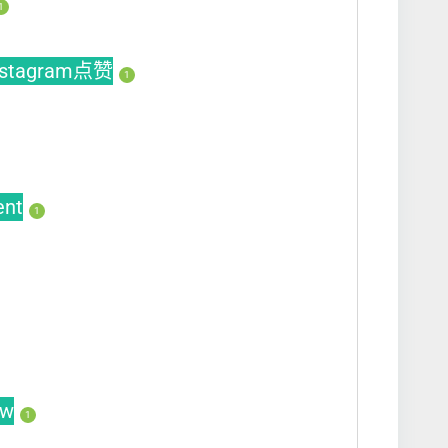
1
nstagram点赞
1
ent
1
ew
1