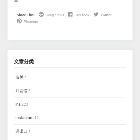
❤️‍🔥
Share This:
Google-plus
Facebook
Twitter
Pinterest
文章分类
海关
4
开发信
6
ins
223
Instagram
12
进出口
1