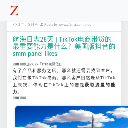
2 年，5 月前
-
Posts by www.zfensi.com blog
航海日志28天 | TikTok电商带货的
最重要能力是什么？美国版抖音的
smm panel likes
🟨🟧🟩🟦加vx: vx『zfensi(微信)』
有了产品和服务之后，那么就还需要找到客户，
我们在做TikTok电商，那么客户自然是从TikTok
上来找，体现在TikTok上的便是
获取流量的能
力
。
🟨🟧🟩🟦