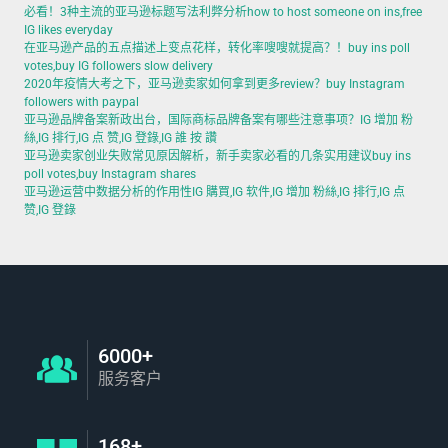
必看！3种主流的亚马逊标题写法利弊分析how to host someone on ins,free
IG likes everyday
在亚马逊产品的五点描述上变点花样，转化率嗖嗖就提高？！buy ins poll
votes,buy IG followers slow delivery
2020年疫情大考之下，亚马逊卖家如何拿到更多review？buy Instagram
followers with paypal
亚马逊品牌备案新政出台，国际商标品牌备案有哪些注意事项？IG 增加 粉
絲,IG 排行,IG 点 赞,IG 登錄,IG 誰 按 讚
亚马逊卖家创业失败常见原因解析，新手卖家必看的几条实用建议buy ins
poll votes,buy Instagram shares
亚马逊运营中数据分析的作用性IG 購買,IG 软件,IG 增加 粉絲,IG 排行,IG 点
赞,IG 登錄
6000+
服务客户
168+