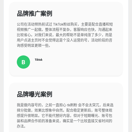
品牌推广案例
公司在活动预热前试过 TikTok粉丝购买，主要是配合直播和短
视频推广一起做。整体流程不复杂，客服响应也快，沟通起来
比较省心。对我们来说，最大的帮助不是单纯涨了多少，而是
用户点进主页时不会觉得这是个没人运营的号，活动阶段的咨
询感受明显更顺一些。
Tiktok
B
品牌曝光案例
我是做内容号的，之前一直担心 tk刷粉 会不会太突兀，后来选
择分批做，效果比想象中自然。配合稳定更新后，账号整体观
感提升很明显。它不能代替好内容，但对于短期曝光、账号包
装和品牌合作前的准备来说，确实是一个比较直接又省时间的
办法。