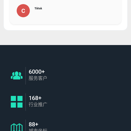
Tiktok
C
6000+
服务客户
168+
行业推广
88+
城市坐标