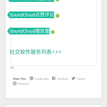
SoundCloud点赞评论
1
SoundCloud播放量
1
社交软件服务列表⚡️⚡️⚡️
❤️‍🔥
Share This:
Google-plus
Facebook
Twitter
Pinterest