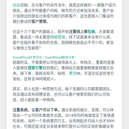
创业
初期，在与客户的合作当中，我是这样做的——跟客户成为
朋友。通过平时跟客户问候、聊天的方式来加深关系，客户会
介绍周边的朋友过来成为我们的新客户，这也是刚入门集运时
我们尝试的
客户营销
。
在这十几个客户的基础上，我开始
注重线上做
包装
。大家都清
楚，集运这一块主要是
网络营销
，线下店面基本没有什么用，
客户在国外看不到你的仓库，而网络包装是必不可少的。那怎
么做线上包装呢？
SoundCloud点赞评论
|
SoundCloud服务分类
前期的话，不需要把公司包装得高大上、有档次， 重要的是客
人能够在
搜索引擎
找到我们，像网站方面要做精美装修展示出
来。接下来，我就去知乎、贴吧、
黄页
88、天涯论坛这些地方
发帖，还有去58同城招人。
其实，招人也是一种营销方式。每个发展的公司都需要团队，
而且通过发布招聘信息，也可以让客户搜索到我们的公司信
息，招人跟拓客一举两得。
注重系统，让客户可以下单。
通过系统的展示、支撑，可以体
现出一个公司的形象跟专业度。2014年的时候我就买了易境通
的系统，当时一个系统要四万五，业务刚起步月收入也才5000
左右，可我还是决定买系统来帮忙提升公司的正规形象跟业务