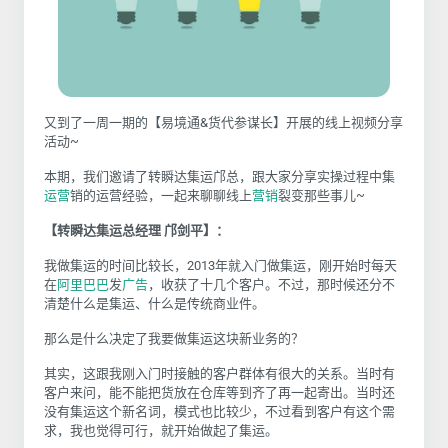
又到了一周一期的【易境通&货代参谋长】开展的线上视频分享
活动~
本期，我们邀请了转瞬达集运邝总，跟大家分享实操过程中集
运营
销的运营经验，一起来聊聊线上
营销
裂变那些事儿~
【转瞬达集运总经理 邝剑平】：
我做集运的时间比较长，2013年就入门做集运，刚开始时每天
在
阿里巴巴
发
广告
，收获了十几个客户。不过，那时候还分不
清楚什么是集运、什么是传统商业件。
那么是什么决定了我要做集运这块新业务的？
其实，这跟我刚入门时接触的客户群体有很大的关系。当时有
客户来问，能不能把货放在仓库等到齐了再一起寄出。当时还
没有集运这个新名词，模式也比较少，不过看到客户有这个需
求，我也觉得可行，就开始做起了集运。