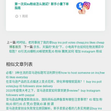
第一次买Ins粉丝怎么测试？新手小量下单
指南
1 周前
上一篇:
呵呵哒，老同事抢了我的单buy ins poll votes cheap,ins likes cheap
博客首页
下一篇:
京东、天猫的“夹击”下，小电商平台如何在物流博弈中
取胜？IG引流,IG爆粉,IG帳號買賣,IG 粉絲 購買,如何 增加 instagram 粉丝
相似文章列表
必看！3种主流的亚马逊标题写法利弊分析how to host someone on ins,free
IG likes everyday
在亚马逊产品的五点描述上变点花样，转化率嗖嗖就提高？！buy ins poll
votes,buy IG followers slow delivery
2020年疫情大考之下，亚马逊卖家如何拿到更多review？buy Instagram
followers with paypal
亚马逊品牌备案新政出台，国际商标品牌备案有哪些注意事项？IG 增加 粉
絲,IG 排行,IG 点 赞,IG 登錄,IG 誰 按 讚
亚马逊卖家创业失败常见原因解析，新手卖家必看的几条实用建议buy ins