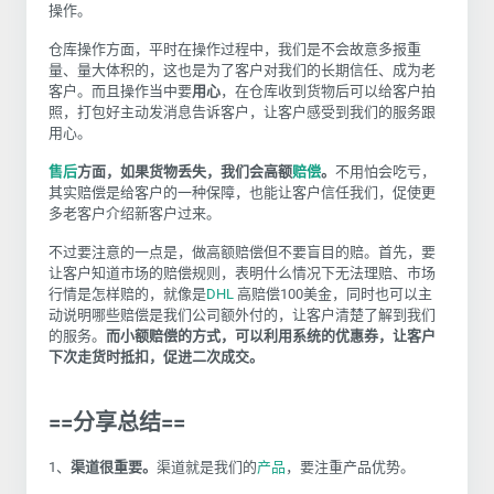
操作。
仓库操作方面，平时在操作过程中，我们是不会故意多报重
量、量大体积的，这也是为了客户对我们的长期信任、成为老
客户。而且操作当中要
用心
，在仓库收到货物后可以给客户拍
照，打包好主动发消息告诉客户，让客户感受到我们的服务跟
用心。
售后
方面，如果货物丢失，我们会高额
赔偿
。
不用怕会吃亏，
其实赔偿是给客户的一种保障，也能让客户信任我们，促使更
多老客户介绍新客户过来。
不过要注意的一点是，做高额赔偿但不要盲目的赔。首先，要
让客户知道市场的赔偿规则，表明什么情况下无法理赔、市场
行情是怎样赔的，就像是
DHL
高赔偿100美金，同时也可以主
动说明哪些赔偿是我们公司额外付的，让客户清楚了解到我们
的服务。
而小额赔偿的方式，可以利用系统的优惠券，让客户
下次走货时抵扣，促进二次成交。
==分享总结==
1、
渠道很重要。
渠道就是我们的
产品
，要注重产品优势。