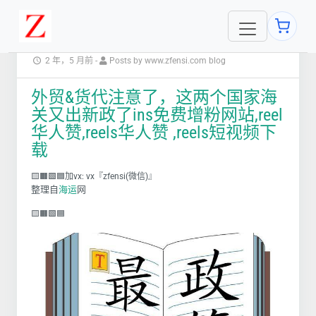
2 年，5 月前
-
Posts by www.zfensi.com blog
外贸&货代注意了，这两个国家海
关又出新政了ins免费增粉网站,reel
华人赞,reels华人赞 ,reels短视频下
载
🟨🟧🟩🟦加vx: vx『zfensi(微信)』
整理自
海运
网
🟨🟧🟩🟦