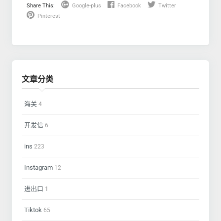
Share This:
Google-plus
Facebook
Twitter
Pinterest
文章分类
海关
4
开发信
6
ins
223
Instagram
12
进出口
1
Tiktok
65