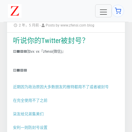
2 年，5 月前
-
Posts by www.zfensi.com blog
听说你的Twitter被封号？
🟨🟧🟩🟦加vx: vx『zfensi(微信)』
🟨🟧🟩🟦
近期因为政治原因大多数朋友的推特都用不了或者被封号
在完全使用不了之前
柒友给兄弟集美们
安利一则防封号设置