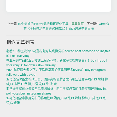
上一篇:
10个最好的Twitter分析和可视化工具
博客首页
下一篇:
Twitter发
布《全球移动电商研究报告3.0》助力跨境电商出海
相似文章列表
必看！3种主流的亚马逊标题写法利弊分析how to host someone on ins,free
IG likes everyday
在亚马逊产品的五点描述上变点花样，转化率嗖嗖就提高？！buy ins poll
votes,buy IG followers slow delivery
2020年疫情大考之下，亚马逊卖家如何拿到更多review？buy Instagram
followers with paypal
亚马逊品牌备案新政出台，国际商标品牌备案有哪些注意事项？IG 增加 粉
絲,IG 排行,IG 点 赞,IG 登錄,IG 誰 按 讚
亚马逊卖家创业失败常见原因解析，新手卖家必看的几条实用建议buy ins
poll votes,buy Instagram shares
亚马逊运营中数据分析的作用性IG 購買,IG 软件,IG 增加 粉絲,IG 排行,IG 点
赞,IG 登錄