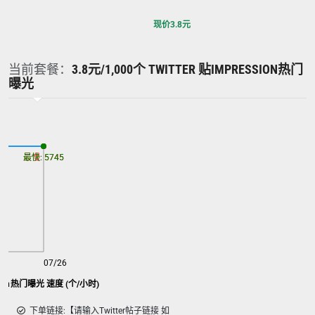
现价
3.8
元
当前套餐：
3.8元/1,000个 TWITTER 贴IMPRESSION热门
曝光
最慢: 5745
最快: 5745
07/26
ession热门曝光 速度 (个/小时)
下单链接:【请输入Twitter帖子链接 如