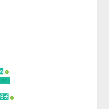
ew
1
无售后)
动增长
1