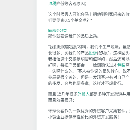
退税
降低等客观原因；
这个时候客人可能会马上把他到别家问来的价
们要便宜0.5个美金呢？“
Ins服务分类
那你就强调我们的品质上乘。
“我们用的都是好材料，我们不生产垃圾，虽
长很多；买我们的产品
投诉
绝对好，这样回头
我相信这个交换是明智和值得的，然后还可以
好啊，每把产品都会一一检测确认过才
包装
啊
一失啊什么的。”客人被你说的晕头转向，说
参展是很辛苦的，但是一发现客户有对自己产
的多发，名片也要多拿，这样才不虚此行。
而且 近几年很多
外贸人
都是多种开发渠道并
而且效果很好：
环球快客作为一款优秀的外贸客户
采集软件，
小微企业提供高性价比的外贸开发服务！