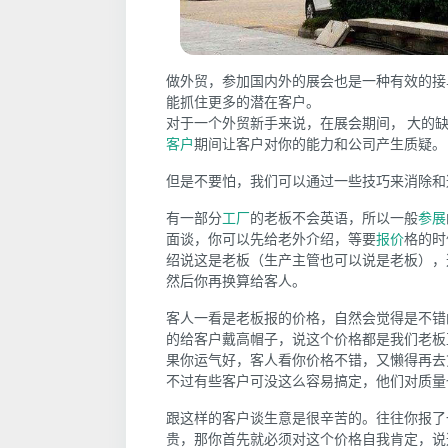
做外贸，参加国内外的展会也是一种有效的接
能抓住更多的潜在客户。
对于一个外贸新手来说，在展会期间， 大的
客户
期间让客户对你的能力和公司产生质疑。
但是不要怕，我们可以通过一些技巧来消除和
有一部分
工厂
的老板不会英语，所以一般
参展
面谈，你可以先给老外介绍，等要
报价
格的时
绍说这是老板（生产主管也可以说是老板），
然后你再换算给客人。
客人一看是老板报的价格，自然会觉得是不错
的给客户戴高帽子，说这个价格都是我们老板
果你运气好，客人看你价格不错，又懒得再去
不过有些客户可没这么容易搞定
，他们对质量
跟这样的客户谈生意是很辛苦的。往往你报了
贵，那你首先就必须对这个价格自我肯定，说