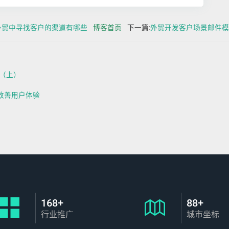
外贸中寻找客户的渠道有哪些
博客首页
下一篇:
外贸开发客户场景邮件模
略（上）
节改善用户体验
168+
88+
行业推广
城市坐标