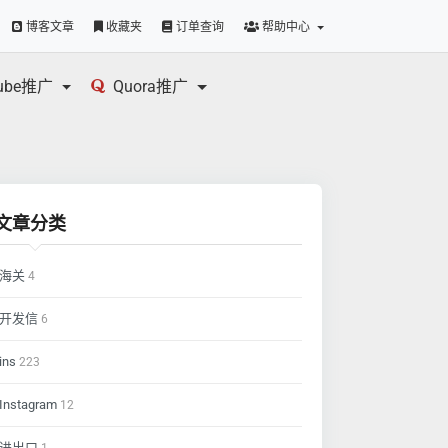
博客文章
收藏夹
订单查询
帮助中心
tube推广
Quora推广
文章分类
海关
4
开发信
6
ins
223
Instagram
12
进出口