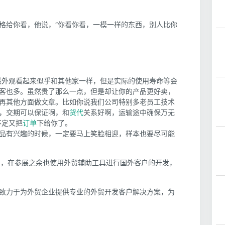
格给你看，他说，“你看你看，一模一样的东西，别人比你
然外观看起来似乎和其他家一样，但是实际的使用寿命等会
客也多。虽然贵了那么一点，但是却让你的产品更好卖，
再其他方面做文章。比如你说我们公司特别多老员工技术
，交期可以保证啊，和
货代
关系好啊，运输途中确保万无
不定又把
订单
下给你了。
品有兴趣的时候，一定要马上笑脸相迎，样本也要尽可能
用，在参展之余也使用外贸辅助工具进行国外客户的开发，
致力于为外贸企业提供专业的外贸开发客户解决方案，为