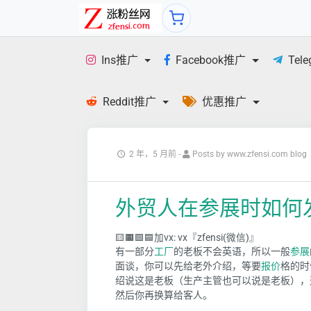
Ins推广
Facebook推广
Tel
Reddit推广
优惠推广
2 年，5 月前
-
Posts by www.zfensi.com blog
外贸人在参展时如何
🟨🟧🟩🟦加vx: vx『zfensi(微信)』
有一部分
工厂
的老板不会英语，所以一般
参展
面谈，你可以先给老外介绍，等要
报价
格的时
绍说这是老板（生产主管也可以说是老板），
然后你再换算给客人。