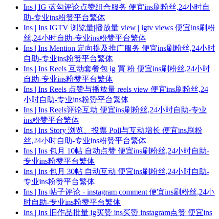
Ins | IG 蓝勾评论点赞组合服务 便宜ins刷粉丝,24小时自
助-专业ins粉赞平台繁体
Ins | Ins IGTV 浏览量|播放量 view | igtv views 便宜ins刷粉
丝,24小时自助-专业ins粉赞平台繁体
Ins | Ins Mention 定向提及推广服务 便宜ins刷粉丝,24小时
自助-专业ins粉赞平台繁体
Ins | Ins Reels 互动套餐包 ig 買 粉 便宜ins刷粉丝,24小时
自助-专业ins粉赞平台繁体
Ins | Ins Reels 点赞与播放量 reels view 便宜ins刷粉丝,24
小时自助-专业ins粉赞平台繁体
Ins | Ins Reels评论互动 便宜ins刷粉丝,24小时自助-专业
ins粉赞平台繁体
Ins | Ins Story 浏览、投票 Poll与互动增长 便宜ins刷粉
丝,24小时自助-专业ins粉赞平台繁体
Ins | Ins 包月 10帖 自动点赞 便宜ins刷粉丝,24小时自助-
专业ins粉赞平台繁体
Ins | Ins 包月 30帖 自动互动 便宜ins刷粉丝,24小时自助-
专业ins粉赞平台繁体
Ins | Ins 帖子评论 - instagram comment 便宜ins刷粉丝,24小
时自助-专业ins粉赞平台繁体
Ins | Ins 旧作品批量 ig买赞 ins买赞 instagram点赞 便宜ins