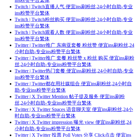
ins粉赞平台繁体
Twitch | Twitch直播人气 便宜ins刷粉丝,24小时自助-专业
ins粉赞平台繁体
Twitch | Twitch粉丝购买 便宜ins刷粉丝,24小时自助-专业
ins粉赞平台繁体
Twitch | Twitch观看人数 便宜ins刷粉丝,24小时自助-专业
ins粉赞平台繁体
Twitter | Twitter推广 东南亚套餐 粉丝赞 便宜ins刷粉丝,24
小时自助-专业ins粉赞平台繁体
Twitter | Twitter推广 套餐 粉丝赞 x 粉丝 购买 便宜ins刷粉
丝,24小时自助-专业ins粉赞平台繁体
Twitter | Twitter热门套餐 便宜ins刷粉丝,24小时自助-专业
ins粉赞平台繁体
Twitter | Twitter都在用社媒组合 便宜ins刷粉丝,24小时自
助-专业ins粉赞平台繁体
Twitter | X Twitter Mention 帖子提及服务 便宜ins刷粉
丝,24小时自助-专业ins粉赞平台繁体
Twitter | X Twitter Spaces 语音聊天室 便宜ins刷粉丝,24小
时自助-专业ins粉赞平台繁体
Twitter | X Twitter impression 曝光 view 便宜ins刷粉丝,24
小时自助-专业ins粉赞平台繁体
Twitter | X Twitter 投票 Poll Votes 分享 Click点击 便宜ins