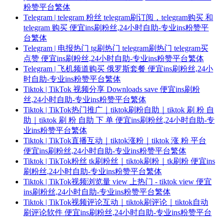
粉赞平台繁体
Telegram | telegram 粉丝 telegram刷订阅，telegram购买 和
telegram 购买 便宜ins刷粉丝,24小时自助-专业ins粉赞平
台繁体
Telegram | 电报热门 tg刷热门 telegram刷热门 telegram买
点赞 便宜ins刷粉丝,24小时自助-专业ins粉赞平台繁体
Telegram | 飞机频道购买 俄罗斯套餐 便宜ins刷粉丝,24小
时自助-专业ins粉赞平台繁体
Tiktok | TikTok 视频分享 Downloads save 便宜ins刷粉
丝,24小时自助-专业ins粉赞平台繁体
Tiktok | TikTok热门推广｜tiktok刷粉自助｜tiktok 刷 粉 自
助｜tiktok 刷 粉 自助 下 单 便宜ins刷粉丝,24小时自助-专
业ins粉赞平台繁体
Tiktok | TikTok直播互动｜tiktok涨粉｜tiktok 涨 粉 平台
便宜ins刷粉丝,24小时自助-专业ins粉赞平台繁体
Tiktok | TikTok粉丝 tk刷粉丝｜tiktok刷粉｜tk刷粉 便宜ins
刷粉丝,24小时自助-专业ins粉赞平台繁体
Tiktok | TikTok视频浏览量 view 上热门 - tiktok view 便宜
ins刷粉丝,24小时自助-专业ins粉赞平台繁体
Tiktok | TikTok视频评论互动｜tiktok刷评论｜tiktok自动
刷评论软件 便宜ins刷粉丝,24小时自助-专业ins粉赞平台