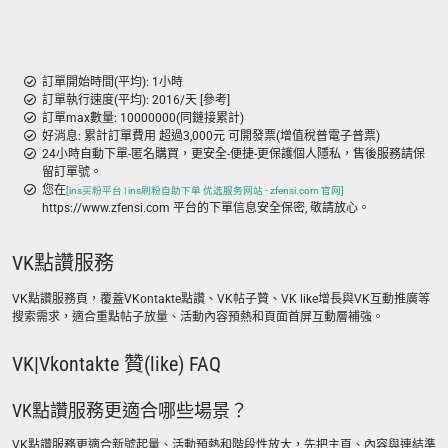
訂單開始時間(平均): 1小時
訂單執行速度(平均): 2016/天 [參考]
訂單max數量: 10000000(同鏈接累計)
好消息: 累計訂單費用 超過3,000元 可開發票(增值稅普電子普票)
24小時自動下單-匿名購買，更安全-便捷-更保護個人隱私，售後服務請保
留訂單號。
您在
[ins买粉平台 | ins刷粉自助下单 优选服务网站 - zfensi.com 官网]
https://www.zfensi.com 平台的下單信息安全保密, 敬請放心。
VK點讚服務
VK點讚服務頁，覆蓋VKontakte點讚、VK帖子贊、VK like增長與VK互動推廣等
搜索需求，適合重點帖子放量、活動內容預熱和頁面首屏互動層補強。
VK|Vkontakte 贊(like) FAQ
VK點讚服務更適合哪些場景？
VK點讚服務更適合新號起量、活動預熱和階段性放大，先把主頁、內容與連結準