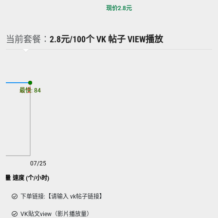
现价
2.8
元
当前套餐：
2.8元/100个 VK 帖子 VIEW播放
最慢: 84
最快: 84
07/25
覽量 速度 (个/小时)
下单链接:【请输入 vk帖子链接】
VK貼文view（影片播放量）