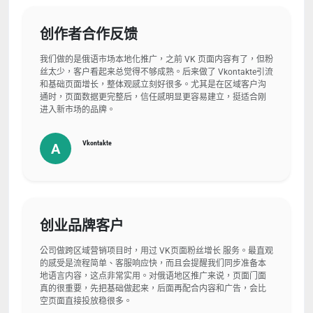
创作者合作反馈
我们做的是俄语市场本地化推广，之前 VK 页面内容有了，但粉
丝太少，客户看起来总觉得不够成熟。后来做了 Vkontakte引流
和基础页面增长，整体观感立刻好很多。尤其是在区域客户沟
通时，页面数据更完整后，信任感明显更容易建立，挺适合刚
进入新市场的品牌。
Vkontakte
A
创业品牌客户
公司做跨区域营销项目时，用过 VK页面粉丝增长 服务。最直观
的感受是流程简单、客服响应快，而且会提醒我们同步准备本
地语言内容，这点非常实用。对俄语地区推广来说，页面门面
真的很重要，先把基础做起来，后面再配合内容和广告，会比
空页面直接投放稳很多。