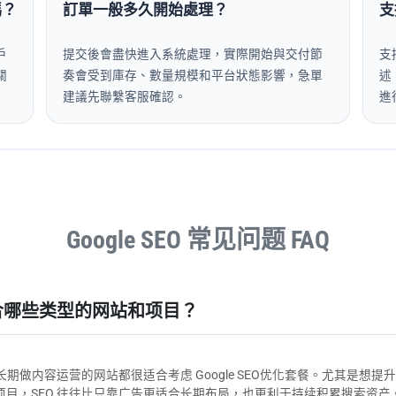
嗎？
訂單一般多久開始處理？
支
戶
提交後會盡快進入系統處理，實際開始與交付節
支
關
奏會受到庫存、數量規模和平台狀態影響，急單
述
建議先聯繫客服確認。
進
Google SEO 常见问题 FAQ
常适合哪些类型的网站和项目？
长期做内容运营的网站都很适合考虑 Google SEO优化套餐。尤其是
目，SEO 往往比只靠广告更适合长期布局，也更利于持续积累搜索资产