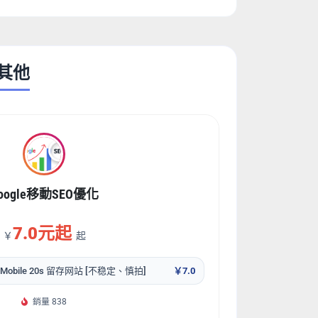
销其他
oogle移動SEO優化
7.0元起
￥
起
 Mobile 20s 留存网站 [不稳定、慎拍]
￥7.0
銷量 838