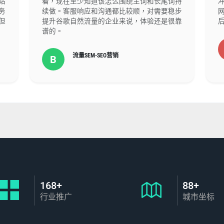
站
看，现在至少知道该怎么围绕主词和长尾词持
务
续做。客服响应和沟通都比较顺，对需要稳步
但
提升谷歌自然流量的企业来说，体验还是很靠
谱的。
流量SEM-SEO营销
B
168+
88+
行业推广
城市坐标