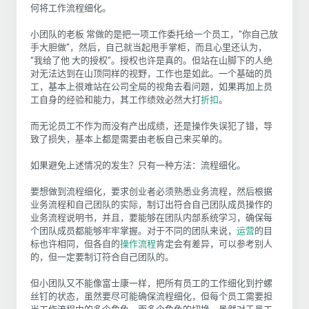
何将工作流程细化。
小团队的老板 常做的是把一项工作委托给一个员工，“你自己放
手大胆做”，然后，自己就当起甩手掌柜，而且心里还认为，
“我给了他 大的授权”。授权也许是真的。但站在山脚下的人绝
对无法达到在山顶同样的视野，工作也是如此。一个基础的员
工，基本上很难站在公司全局的视角去看问题，如果再加上员
工自身的经验和能力，其工作绩效必然大打
折扣
。
而无论员工不作为而没有产出成绩，还是操作失误犯了错，导
致了损失，基本上都是需要由老板自己来买单的。
如果避免上述情况的发生？只有一种方法：流程细化。
要想做到流程细化，要求创业者必须熟悉业务流程，然后根据
业务流程和自己团队的实际，制订出符合自己团队成员操作的
业务流程说明书，并且，要能够在团队内部系统学习，确保每
个团队成员都能够牢牢掌握。对于不同的团队来说，
运营
的目
标也许相同，但各自的
操作流程
肯定会有差异，可以参考别人
的，但一定要制订符合自己团队的。
但小团队又不能像富士康一样，把所有员工的工作细化到拧螺
丝钉的状态，虽然要尽可能确保流程细化，但每个员工需要担