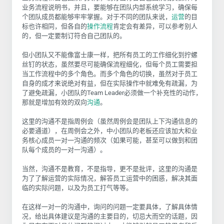
业务流程说明书，并且，要能够在团队内部系统学习，确保每
个团队成员都能够牢牢掌握。对于不同的团队来说，
运营
的目
标也许相同，但各自的
操作流程
肯定会有差异，可以参考别人
的，但一定要制订符合自己团队的。
但小团队又不能像富士康一样，把所有员工的工作细化到拧螺
丝钉的状态，虽然要尽可能确保流程细化，但每个员工需要担
当工作流程中的多个角色。而多个角色的切换，虽然对于员工
自身的成才来说绝对有益，但在实际操作中就难免有疏漏，为
了避免疏漏，小团队的Team Leader必须做一个补充性的动作，
那就是增加有效的双向
沟通
。
这里的沟通不是指周例会（虽然周例会是团队上下沟通信息的
必要通道），在周例会之外，中小团队的老板还应该加大和业
务核心成员一对一沟通的频次（如果可能，甚至可以做到和团
队每个成员的一对一沟通）。
当然，沟通不是教育，不是指导，更不是批评，这里的沟通是
为了了解运营的实际情况，解答员工运营中的困惑，解决其面
临的实际问题，以及为员工打气等等。
在这样一对一的沟通中，询问的问题一定要具体，了解具体情
况，给出具体建议是沟通的主要目的，切忌大而空的话题，因