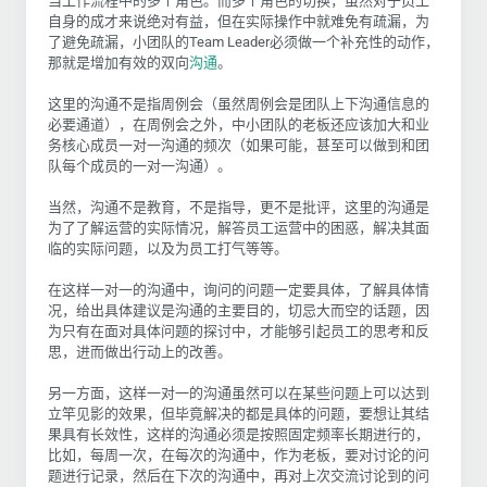
当工作流程中的多个角色。而多个角色的切换，虽然对于员工
自身的成才来说绝对有益，但在实际操作中就难免有疏漏，为
了避免疏漏，小团队的Team Leader必须做一个补充性的动作，
那就是增加有效的双向
沟通
。
这里的沟通不是指周例会（虽然周例会是团队上下沟通信息的
必要通道），在周例会之外，中小团队的老板还应该加大和业
务核心成员一对一沟通的频次（如果可能，甚至可以做到和团
队每个成员的一对一沟通）。
当然，沟通不是教育，不是指导，更不是批评，这里的沟通是
为了了解运营的实际情况，解答员工运营中的困惑，解决其面
临的实际问题，以及为员工打气等等。
在这样一对一的沟通中，询问的问题一定要具体，了解具体情
况，给出具体建议是沟通的主要目的，切忌大而空的话题，因
为只有在面对具体问题的探讨中，才能够引起员工的思考和反
思，进而做出行动上的改善。
另一方面，这样一对一的沟通虽然可以在某些问题上可以达到
立竿见影的效果，但毕竟解决的都是具体的问题，要想让其结
果具有长效性，这样的沟通必须是按照固定频率长期进行的，
比如，每周一次，在每次的沟通中，作为老板，要对讨论的问
题进行记录，然后在下次的沟通中，再对上次交流讨论到的问