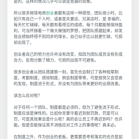
是的，这样的情况几乎可以说是普遍的现象。
所以很多跨境电商
创业
者都有这样一种感觉，团队很小时，比
如只有自己一个人时，或者是夫妻店、兄弟店时，是 幸福的，
每天忙忙碌碌，每天都有看得见的成绩，每个月都能够保持盈
利，可当怀揣着一个做大做强的梦想，把团队搭建起来，却发
现业绩始终得不到同步的增长，自己似乎比以前更忙碌，亏损
却出现了。
创业者自己的努力也许并没有改变，但因为团队成员没有形成
合力，反而分散了精力，亏损的出现不可避免。
很多创业者从团队搭建那一刻，首先也会制订了各种规章制
度，考勤制度，绩效制度，例会制度等等，可是很快又会悲哀
的发现，制度流于形式，并没有为团队带来更好的业绩改善。
该怎么应对呢？
对于任何一个团队，制度都是必须的，但为了避免流于形式，
制度应该是弹性的。比如你非要守着迟到就罚款，罚是可以
罚，可是其效果会是什么呢？真的会让员工不再迟到吗？也许
能。但是否能保证其不消极应对工作上的事情呢？真未必。
在制度之外，作为创业的老板，更需要思考和落实的也许是如