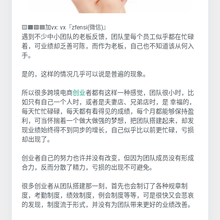
🟨🟧🟩🟦加vx: vx『zfensi(微信)』
遇到不少中小团队的老板反馈，团队里每个员工似乎都在忙碌
着，可业绩却乏善可陈，而作为老板，自己也不知道该从何入
手。
是的，这样的情况几乎可以说是普遍的现象。
所以很多跨境电商
创业
者都有这样一种感觉，团队很小时，比
如只有自己一个人时，或者是夫妻店、兄弟店时，是 幸福的，
每天忙忙碌碌，每天都有看得见的成绩，每个月都能够保持盈
利，可当怀揣着一个做大做强的梦想，把团队搭建起来，却发
现业绩始终得不到同步的增长，自己似乎比以前更忙碌，亏损
却出现了。
创业者自己的努力也许并没有改变，但因为团队成员没有形成
合力，反而分散了精力，亏损的出现不可避免。
很多创业者从团队搭建那一刻，首先也会制订了各种规章制
度，考勤制度，绩效制度，例会制度等等，可是很快又会悲哀
的发现，制度流于形式，并没有为团队带来更好的业绩改善。