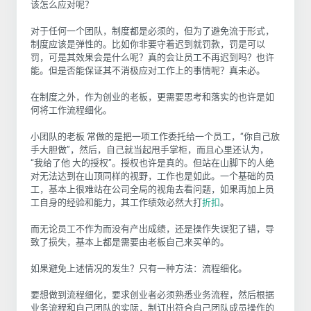
该怎么应对呢？
对于任何一个团队，制度都是必须的，但为了避免流于形式，
制度应该是弹性的。比如你非要守着迟到就罚款，罚是可以
罚，可是其效果会是什么呢？真的会让员工不再迟到吗？也许
能。但是否能保证其不消极应对工作上的事情呢？真未必。
在制度之外，作为创业的老板，更需要思考和落实的也许是如
何将工作流程细化。
小团队的老板 常做的是把一项工作委托给一个员工，“你自己放
手大胆做”，然后，自己就当起甩手掌柜，而且心里还认为，
“我给了他 大的授权”。授权也许是真的。但站在山脚下的人绝
对无法达到在山顶同样的视野，工作也是如此。一个基础的员
工，基本上很难站在公司全局的视角去看问题，如果再加上员
工自身的经验和能力，其工作绩效必然大打
折扣
。
而无论员工不作为而没有产出成绩，还是操作失误犯了错，导
致了损失，基本上都是需要由老板自己来买单的。
如果避免上述情况的发生？只有一种方法：流程细化。
要想做到流程细化，要求创业者必须熟悉业务流程，然后根据
业务流程和自己团队的实际，制订出符合自己团队成员操作的