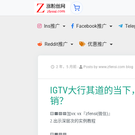
Ins推广
Facebook推广
Tel
Reddit推广
优惠推广
2 年，5 月前
-
Posts by www.zfensi.com blog
IGTV大行其道的当下，
销？
🟨🟧🟩🟦加vx: vx『zfensi(微信)』
2.出示深层次的实例教程
🟨🟧🟩🟦