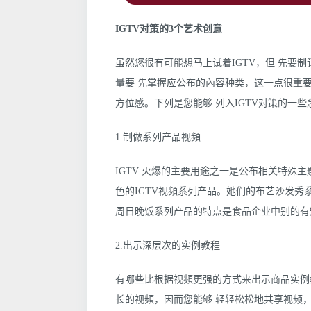
IGTV对策的3个艺术创意
虽然您很有可能想马上试着IGTV，但 先要制
量要 先掌握应公布的內容种类，这一点很重
方位感。下列是您能够 列入IGTV对策的一些
1.制做系列产品视頻
IGTV 火爆的主要用途之一是公布相关特殊主
色的IGTV视頻系列产品。她们的布艺沙发
周日晚饭系列产品的特点是食品企业中别的有
2.出示深层次的实例教程
有哪些比根据视頻更强的方式来出示商品实例教
长的视頻，因而您能够 轻轻松松地共享视频