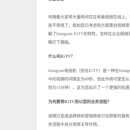
伴随着大家将大量時间花在收看视频在线上，In
就不奇怪了。假如您已考虑到方案策划视频营
解了Instagram IGTV的特性，怎样在企
略打下基础。
什么叫IGTV？
Instagram电视机（别名IGTV）是一种在Ins
中的视頻时间限定为60秒，但此作用可使您
则为15分钟）。这为您出示了一个更强的机遇
为何要将IGTV用以您的业务流程？
视頻已变成品牌商和营销商吸引住顾客的强有力
务流程中充分发挥主导作用。