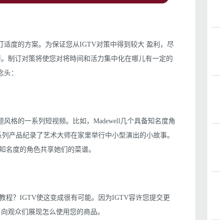
订适度的方案。为保证您从IGTV对策中得到较大 盈利，尽
要。制订对策将使您对将時间和活力集中化在哪儿有一定的
念头：
题风格的一系列短视频。比如，Madewell几个具备知名度角
秀系列产品纪录了艺术大师在家里举行中小型演出的小故事。
知名度的角色共享她们的菜谱。
程？IGTV使这变成很有可能。因为IGTV容许您提交更
，向观众们展现怎么使用您的商品。