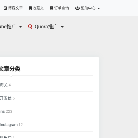
博客文章
收藏夹
订单查询
帮助中心
tube推广
Quora推广
文章分类
海关
4
开发信
6
ins
223
Instagram
12
进出口