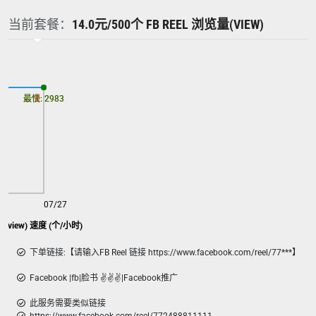
当前套餐：
14.0元/500个 FB REEL 浏览量(VIEW)
最慢: 2983
最快: 2983
07/27
量(view) 速度 (个/小时)
下单链接:【请输入FB Reel 链接 https://www.facebook.com/reel/77***】
Facebook |fb|脸书 ✌️✌️✌️|Facebook推广
此服务需要类似链接