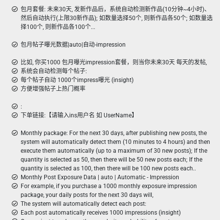
包月套餐: 未来30天, 发新作品后，系统自动检测新作品(10分钟~4小时)、
然后自动执行(上限30新作品); 如数量选择50个, 则新作品各50个; 如数量选
择100个, 则新作品各100个...
包月帖子曝光数据|auto|自动-impression
比如, 你买1000 包月曝光impression套餐，则当你未来30天 每天的发帖,
系统会自动检测每个帖子:
每个帖子自动 1000个impress曝光 (insight)
方便增强帖子上热门概率
:
下单链接:【请输入ins用户名 如 UserName】
Monthly package: For the next 30 days, after publishing new posts, the
system will automatically detect them (10 minutes to 4 hours) and then
execute them automatically (up to a maximum of 30 new posts); If the
quantity is selected as 50, then there will be 50 new posts each; If the
quantity is selected as 100, then there will be 100 new posts each..
Monthly Post Exposure Data | auto | Automatic - Impression
For example, if you purchase a 1000 monthly exposure impression
package, your daily posts for the next 30 days will,
The system will automatically detect each post:
Each post automatically receives 1000 impressions (insight)