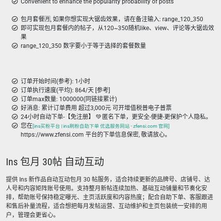
Convenient to enhance the popularity probability of posts
包月套餐🈷️, 如果你想实现大锯齿效果，请在备注输入: range_120_350
即可实现包月套餐内的帖子，从120~350随机like、view、评论等大锯齿效
果
range_120_350 数字要小于等于选择的套餐数量
订单开始时间(参考): 1小时
订单执行速度(平均): 864/天 [参考]
订单max数量: 1000000(同链接累计)
好消息: 累计订单费用 超过3,000元 可开增值税普电子普票
24小时自动下单-【免注册】 💚 匿名下单，更安全-便捷-更保护个人隐私。
您在
[ins买粉平台 | ins刷粉自助下单 优选服务网站 - zfensi.com 官网]
https://www.zfensi.com 平台的下单信息保密, 敬请放心。
Ins 包月 30帖 自动互动
提供 Ins 新作品自动互动包月 30 帖服务，适合持续更新的品牌号、店铺号、达
人号和内容矩阵账号使用。支持整月新帖连续加热、基础互动铺量和节奏化安
排，帮助账号保持稳定曝光、主页活跃度和内容热度；配合自助下单、客服跟进
和售后补量流程，适合想把每月发帖运营、互动维护和主页包装统一安排的用
户，管理会更省心。