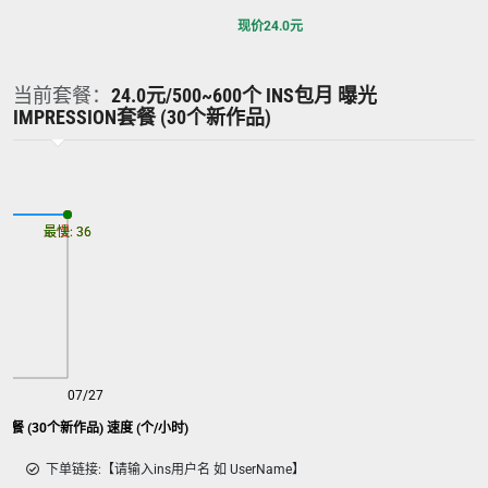
现价
24.0
元
当前套餐：
24.0元/500~600个 INS包月 曝光
IMPRESSION套餐 (30个新作品)
最慢: 36
最快: 36
07/27
on套餐 (30个新作品) 速度 (个/小时)
下单链接:【请输入ins用户名 如 UserName】