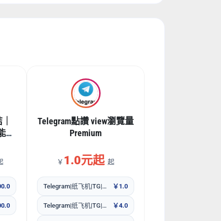
結｜
Telegram點讚 view瀏覽量
智能瀏
Premium
1.0元起
起
￥
起
0.0
Telegram|纸飞机|TG|电报 ᴛɢ Premium reactions ❤️
￥1.0
0.0
Telegram|纸飞机|TG|电报 ᴛɢ Premium reactions 👍
￥4.0