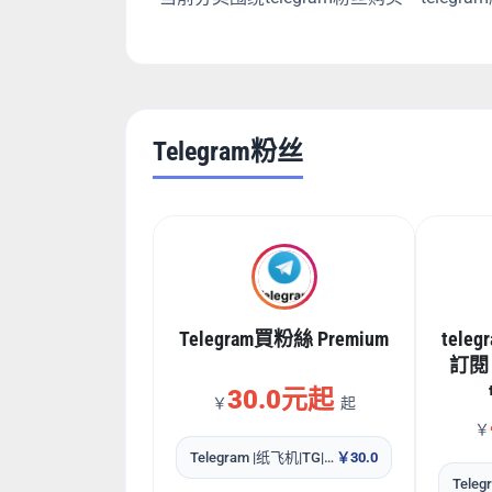
Telegram粉丝
Telegram買粉絲 Premium
teleg
訂閱，
30.0元起
￥
起
￥
Telegram |纸飞机|TG|电报|电报群粉丝|订阅 ⭐ Premium members 包补30天
￥30.0