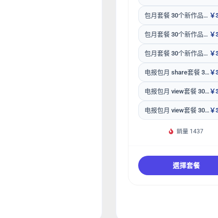
包月套餐 30个新作品ᴛɢ Auto Premium negative 👎 😑 🤮 🤯 😤 🤬 💩 🖕 🤦
￥3
包月套餐 30个新作品ᴛɢ Negative Premium Auto Reaction Mixed 🥱🥴🌚🍌💔🤨😐🖕😈
￥3
包月套餐 30个新作品ᴛɢ Positive Premium Auto Reaction Mixed 🐳 🤡 😍 👌 Instant
￥3
电报包月 share套餐 30个新作品ᴛɢ Premium
￥3
电报包月 view套餐 30个新作品ᴛɢ Premium
￥3
电报包月 view套餐 30个新作品ᴛɢ Premium[USA]
￥3
銷量 1437
選擇套餐