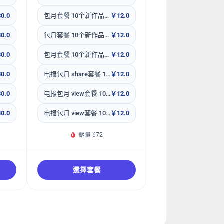
0.0
包月套餐 10个新作品ᴛɢ Auto Premium negative 👎 😑 🤮 🤯 😤 🤬 💩 🖕 🤦
￥12.0
0.0
包月套餐 10个新作品ᴛɢ Negative Premium Auto Reaction Mixed 🥱🥴🌚🍌💔🤨😐🖕😈
￥12.0
0.0
包月套餐 10个新作品ᴛɢ Positive Premium Auto Reaction Mixed 🐳 🤡 😍 👌 Instant
￥12.0
0.0
电报包月 share套餐 10个新作品ᴛɢ Premium
￥12.0
0.0
电报包月 view套餐 10个新作品ᴛɢ Premium
￥12.0
0.0
电报包月 view套餐 10个新作品ᴛɢ Premium[USA]
￥12.0
銷量 672
選擇套餐