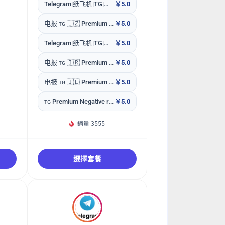
Telegram|纸飞机|TG|电报 Premium views浏览量
￥5.0
电报 ᴛɢ 🇺🇿 Premium views include stats ⟮ Uzbekistan ⟯
￥5.0
Telegram|纸飞机|TG|电报 Premium Share分享
￥5.0
电报 ᴛɢ 🇮🇷 Premium views include stats ⟮ Iran ⟯
￥5.0
电报 ᴛɢ 🇮🇱 Premium views include stats ⟮ Israel ⟯
￥5.0
ᴛɢ Premium Negative reactions ⟮ 👎 😑 🤮 🤯 😤 🤬 💩 🖕 🤦 ⟯
￥5.0
銷量 3555
選擇套餐